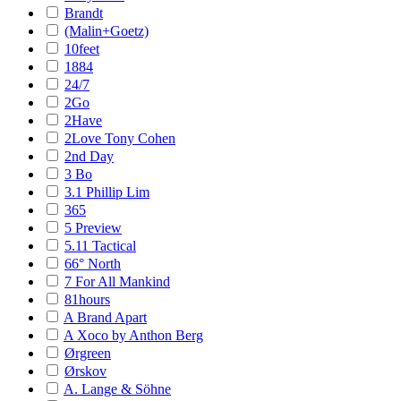
Brandt
(Malin+Goetz)
10feet
1884
24/7
2Go
2Have
2Love Tony Cohen
2nd Day
3 Bo
3.1 Phillip Lim
365
5 Preview
5.11 Tactical
66° North
7 For All Mankind
81hours
A Brand Apart
A Xoco by Anthon Berg
Ørgreen
Ørskov
A. Lange & Söhne