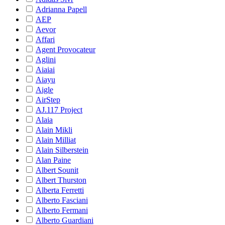
Adrianna Papell
AEP
Aevor
Affari
Agent Provocateur
Aglini
Aiaiai
Aiayu
Aigle
AirStep
AJ.117 Project
Alaia
Alain Mikli
Alain Milliat
Alain Silberstein
Alan Paine
Albert Sounit
Albert Thurston
Alberta Ferretti
Alberto Fasciani
Alberto Fermani
Alberto Guardiani