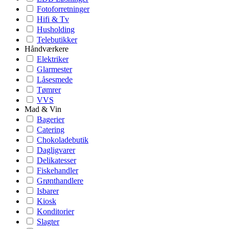
Fotoforretninger
Hifi & Tv
Husholding
Telebutikker
Håndværkere
Elektriker
Glarmester
Låsesmede
Tømrer
VVS
Mad & Vin
Bagerier
Catering
Chokoladebutik
Dagligvarer
Delikatesser
Fiskehandler
Grønthandlere
Isbarer
Kiosk
Konditorier
Slagter