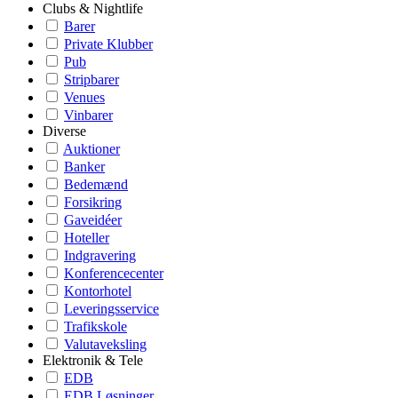
Clubs & Nightlife
Barer
Private Klubber
Pub
Stripbarer
Venues
Vinbarer
Diverse
Auktioner
Banker
Bedemænd
Forsikring
Gaveidéer
Hoteller
Indgravering
Konferencecenter
Kontorhotel
Leveringsservice
Trafikskole
Valutaveksling
Elektronik & Tele
EDB
EDB Løsninger