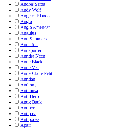
Andres Sarda
Andy Wolf
Angeles Blanco
Anglo
Anglo American
Angulus
Ann Summers
Anna Sui
Annapurna
Anndra Neen
Anne Black
Anne Vest
Anne-Claire Petit
Anntian
Anthony
Anthousa
Anti Hero
Antik Batik
Antinori
Antipast
Antipodes
Apair