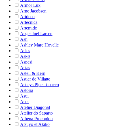
Armor Lux
Arne Jacobsen
Artdeco
Artecnica
Artemide
Asger Juel Larsen
Ash
Ashley Marc Hovelle
Asics
Askø
Aspesi
Astas
Astell & Kern
Astier de Villatte
Astleys Pipe Tobacco
Astoria
Asui
Asus
Atelier Diagonal
Atelier do Saparto
Athena Procopiou
Atsuyo et Akiko