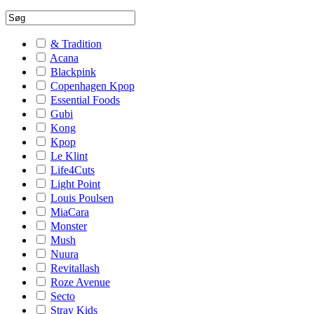
& Tradition
Acana
Blackpink
Copenhagen Kpop
Essential Foods
Gubi
Kong
Kpop
Le Klint
Life4Cuts
Light Point
Louis Poulsen
MiaCara
Monster
Mush
Nuura
Revitallash
Roze Avenue
Secto
Stray Kids