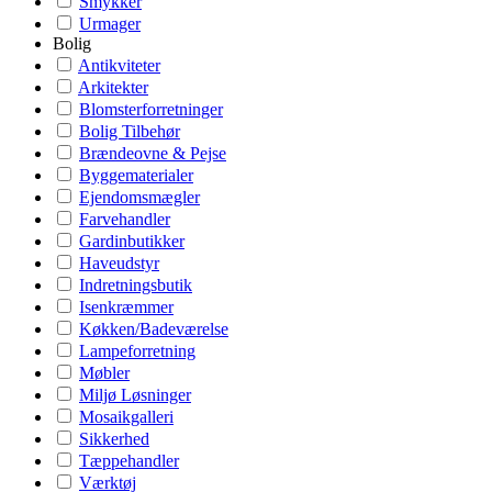
Smykker
Urmager
Bolig
Antikviteter
Arkitekter
Blomsterforretninger
Bolig Tilbehør
Brændeovne & Pejse
Byggematerialer
Ejendomsmægler
Farvehandler
Gardinbutikker
Haveudstyr
Indretningsbutik
Isenkræmmer
Køkken/Badeværelse
Lampeforretning
Møbler
Miljø Løsninger
Mosaikgalleri
Sikkerhed
Tæppehandler
Værktøj