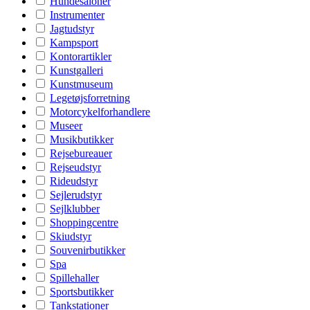
Hundesaloner
Instrumenter
Jagtudstyr
Kampsport
Kontorartikler
Kunstgalleri
Kunstmuseum
Legetøjsforretning
Motorcykelforhandlere
Museer
Musikbutikker
Rejsebureauer
Rejseudstyr
Rideudstyr
Sejlerudstyr
Sejlklubber
Shoppingcentre
Skiudstyr
Souvenirbutikker
Spa
Spillehaller
Sportsbutikker
Tankstationer