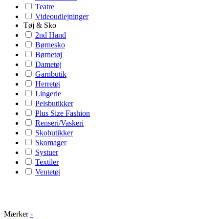
Teatre
Videoudlejninger
Tøj & Sko
2nd Hand
Børnesko
Børnetøj
Dametøj
Garnbutik
Herretøj
Lingerie
Pelsbutikker
Plus Size Fashion
Renseri/Vaskeri
Skobutikker
Skomager
Systuer
Textiler
Ventetøj
Mærker
-