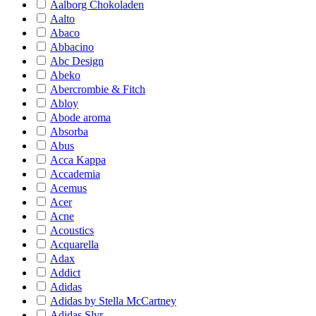
Aalborg Chokoladen
Aalto
Abaco
Abbacino
Abc Design
Abeko
Abercrombie & Fitch
Abloy
Abode aroma
Absorba
Abus
Acca Kappa
Accademia
Acemus
Acer
Acne
Acoustics
Acquarella
Adax
Addict
Adidas
Adidas by Stella McCartney
Adidas Slvr