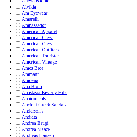
Altewaisaome
Alvilda
Am Eyewear
Amarelli
Ambassador
American Apparel
American Crew
American Crew
American Outfiters
American Tourister
American Vintage
Ames Bros
Ammann
Amoena
Ana Blum
Anastasia Beverly Hills
Anatomicals
Ancient Greek Sandals
Anderson's
Andiata
Andrea Brugi
Andrea Maack
Andreas Hansen