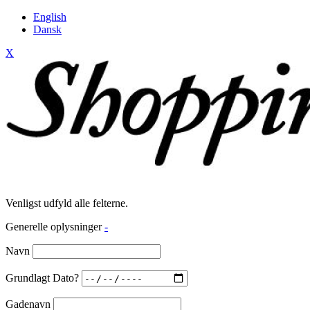
English
Dansk
X
Venligst udfyld alle felterne.
Generelle oplysninger
-
Navn
Grundlagt Dato?
Gadenavn