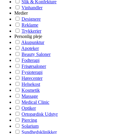
Slik & Konfekture
Vinhandler
Medier
Designere
Reklame
Trykkerier
Personlig pleje
Akupunktur
Apoteker
Beauty Saloner
Fodterapi
Frisørsaloner
Fysioterapi
Hørecenter
Helsekost
Kosmetik
Massage
Medical Clinic
Optiker
Ortopædisk Udstyr
Piercing
Solarium
Sundhedsklinikker