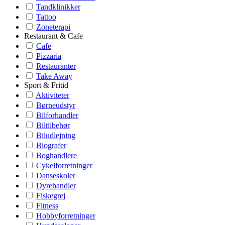
Tandklinikker
Tattoo
Zoneterapi
Restaurant & Cafe
Cafe
Pizzaria
Restauranter
Take Away
Sport & Fritid
Aktiviteter
Børneudstyr
Bilforhandler
Biltilbehør
Biludlejning
Biografer
Boghandlere
Cykelforretninger
Danseskoler
Dyrehandler
Fiskegrej
Fitness
Hobbyforretninger