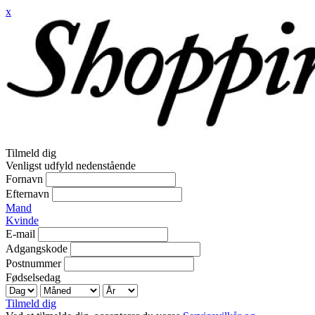
x
Tilmeld dig
Venligst udfyld nedenstående
Fornavn
Efternavn
Mand
Kvinde
E-mail
Adgangskode
Postnummer
Fødselsedag
Tilmeld dig