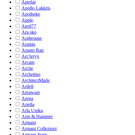
Aperlai
Apollo Lakkris
Apotheke
Apple
April77
Ara sko
Arabesque
Aramis
Arauto Rap
Arc'teryx
Arcam
Arche
Archetipo
ArchitectMade
Ardell
Areaware
Arena
Ariella
Arla Unika
Arm & Hammer
Armani
Armani Collezioni
Armani Jeans