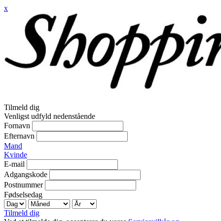
x
Tilmeld dig
Venligst udfyld nedenstående
Fornavn
Efternavn
Mand
Kvinde
E-mail
Adgangskode
Postnummer
Fødselsedag
Tilmeld dig