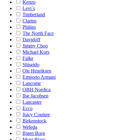
Kenzo
Levi´s
Timberland
Clarins
Philips
The North Face
Davidoff
Jimmy Choo
Michael Kors
Falke
Shiseido
Ole Henriksen
Emporio Armani
Lancome
OBH Nordica
Ilse Jacobsen
Lancaster
Ecco
Juicy Couture
Birkenstock
Weleda
Bjørn Borg
Mont Blanc