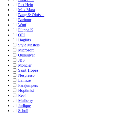
Piet Hein
Max Mara
Bang & Olufsen
Barbour
Wmf
Filippa K
OPI
Haglöfs
Style Masters
Microsoft
Quiksilver
JBS
Moncler
Saint Tropez
Nespresso
Lamaze
Parajumpers
Hoptimist
Reef
Mulberry
Jurlique
Scholl