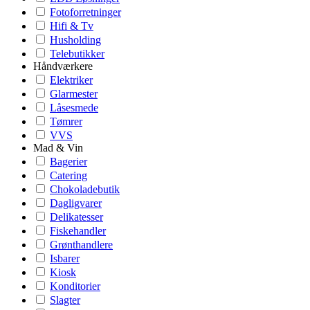
Fotoforretninger
Hifi & Tv
Husholding
Telebutikker
Håndværkere
Elektriker
Glarmester
Låsesmede
Tømrer
VVS
Mad & Vin
Bagerier
Catering
Chokoladebutik
Dagligvarer
Delikatesser
Fiskehandler
Grønthandlere
Isbarer
Kiosk
Konditorier
Slagter