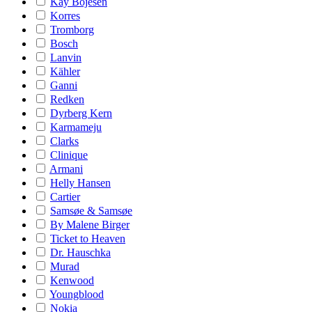
Kay Bojesen
Korres
Tromborg
Bosch
Lanvin
Kähler
Ganni
Redken
Dyrberg Kern
Karmameju
Clarks
Clinique
Armani
Helly Hansen
Cartier
Samsøe & Samsøe
By Malene Birger
Ticket to Heaven
Dr. Hauschka
Murad
Kenwood
Youngblood
Nokia