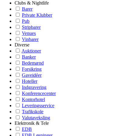
Clubs & Nightlife
Barer
Private Klubber
Pub
Stripbarer
Venues
Vinbarer
Diverse
Auktioner
Banker
Bedemænd
Forsikring
Gaveidéer
Hoteller
Indgravering
Konferencecenter
Kontorhotel
Leveringsservice
Trafikskole
Valutaveksling
Elektronik & Tele
EDB
EDB Løsninger