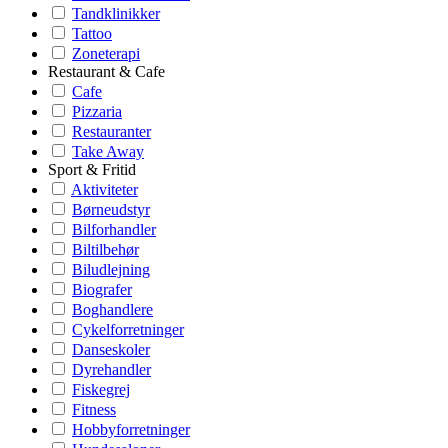
Tandklinikker
Tattoo
Zoneterapi
Restaurant & Cafe
Cafe
Pizzaria
Restauranter
Take Away
Sport & Fritid
Aktiviteter
Børneudstyr
Bilforhandler
Biltilbehør
Biludlejning
Biografer
Boghandlere
Cykelforretninger
Danseskoler
Dyrehandler
Fiskegrej
Fitness
Hobbyforretninger