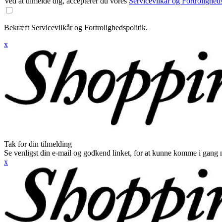
Ved at tilmelde dig, accepterer du vores
Servicevilkår og Fortroligheds
Bekræft Servicevilkår og Fortrolighedspolitik.
x
Tak for din tilmelding
Se venligst din e-mail og godkend linket, for at kunne komme i gang 
x