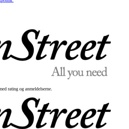
politik.
med rating og anmeldelserne.