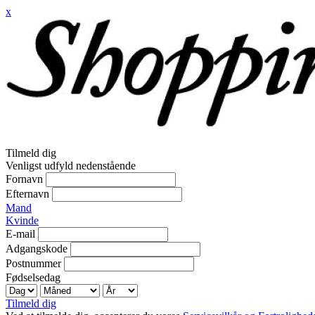
x
Tilmeld dig
Venligst udfyld nedenstående
Fornavn
Efternavn
Mand
Kvinde
E-mail
Adgangskode
Postnummer
Fødselsedag
Tilmeld dig