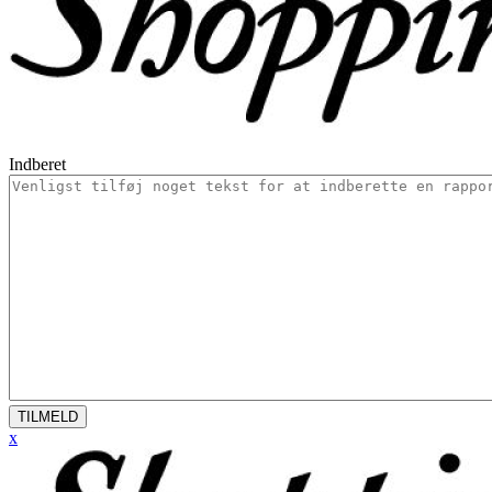
Indberet
TILMELD
x