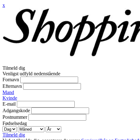
x
Tilmeld dig
Venligst udfyld nedenstående
Fornavn
Efternavn
Mand
Kvinde
E-mail
Adgangskode
Postnummer
Fødselsedag
Tilmeld dig