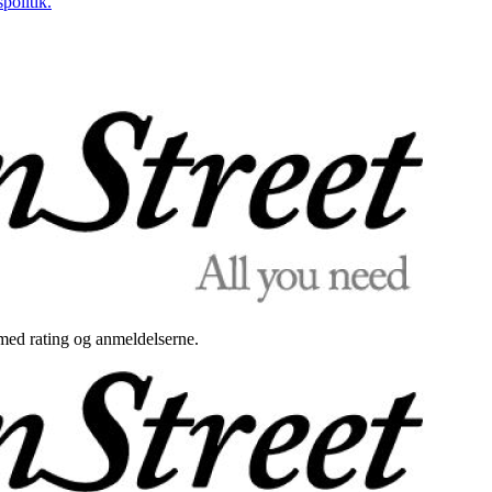
politik.
med rating og anmeldelserne.