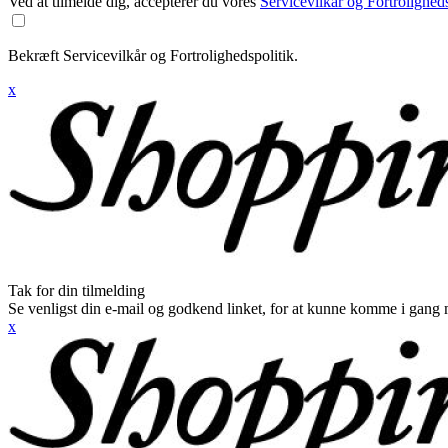
Ved at tilmelde dig, accepterer du vores
Servicevilkår og Fortroligheds
Bekræft Servicevilkår og Fortrolighedspolitik.
x
Tak for din tilmelding
Se venligst din e-mail og godkend linket, for at kunne komme i gang 
x