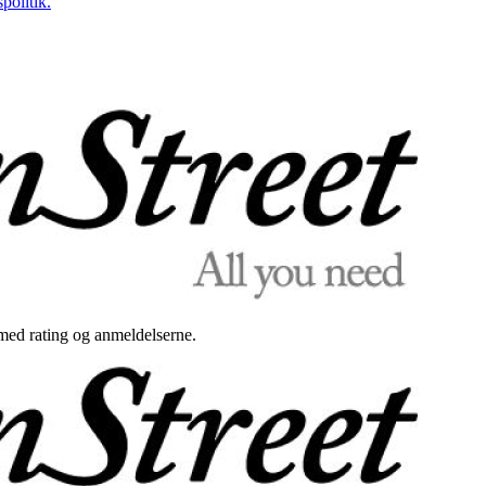
politik.
med rating og anmeldelserne.