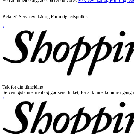
Ved at tilmelde dig, accepterer du vores
Servicevilkår og Fortroligheds
Bekræft Servicevilkår og Fortrolighedspolitik.
x
Tak for din tilmelding
Se venligst din e-mail og godkend linket, for at kunne komme i gang 
x