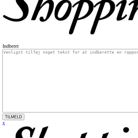
Indberet
TILMELD
x