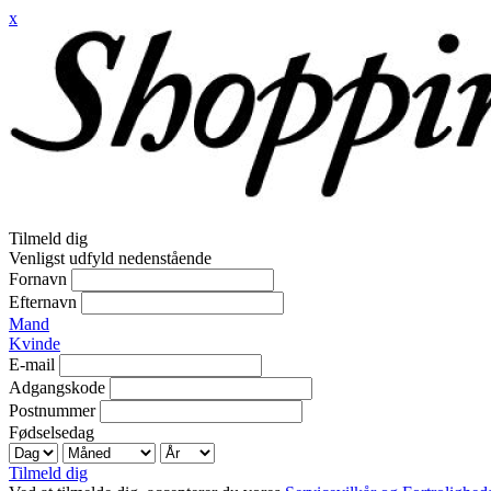
x
Tilmeld dig
Venligst udfyld nedenstående
Fornavn
Efternavn
Mand
Kvinde
E-mail
Adgangskode
Postnummer
Fødselsedag
Tilmeld dig