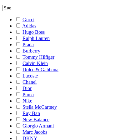
Gucci
Adidas
Hugo Boss
Ralph Lauren
Prada
Burberry
Tommy Hilfiger
Calvin Klein
Dolce & Gabbana
Lacoste
Chanel
Dior
Puma
Nike
Stella McCartney
Ray Ban
New Balance
Giorgio Armani
Marc Jacobs
DKNY