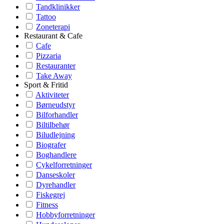
Tandklinikker
Tattoo
Zoneterapi
Restaurant & Cafe
Cafe
Pizzaria
Restauranter
Take Away
Sport & Fritid
Aktiviteter
Børneudstyr
Bilforhandler
Biltilbehør
Biludlejning
Biografer
Boghandlere
Cykelforretninger
Danseskoler
Dyrehandler
Fiskegrej
Fitness
Hobbyforretninger