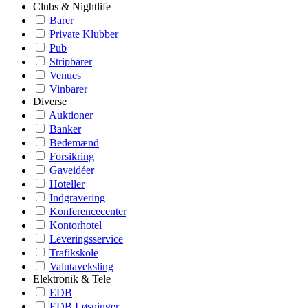
Clubs & Nightlife
Barer
Private Klubber
Pub
Stripbarer
Venues
Vinbarer
Diverse
Auktioner
Banker
Bedemænd
Forsikring
Gaveidéer
Hoteller
Indgravering
Konferencecenter
Kontorhotel
Leveringsservice
Trafikskole
Valutaveksling
Elektronik & Tele
EDB
EDB Løsninger