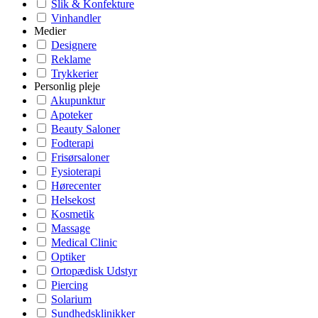
Slik & Konfekture
Vinhandler
Medier
Designere
Reklame
Trykkerier
Personlig pleje
Akupunktur
Apoteker
Beauty Saloner
Fodterapi
Frisørsaloner
Fysioterapi
Hørecenter
Helsekost
Kosmetik
Massage
Medical Clinic
Optiker
Ortopædisk Udstyr
Piercing
Solarium
Sundhedsklinikker