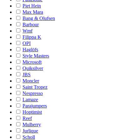
Piet Hein
Max Mara
Bang & Olufsen
Barbour
Wmf
Filippa K
OPI
Haglöfs
Style Masters
Microsoft
Quiksilver
JBS
Moncler
Saint Tropez
Nespresso
Lamaze
Parajumpers
Hoptimist
Reef
Mulberry
Jurlique
Scholl