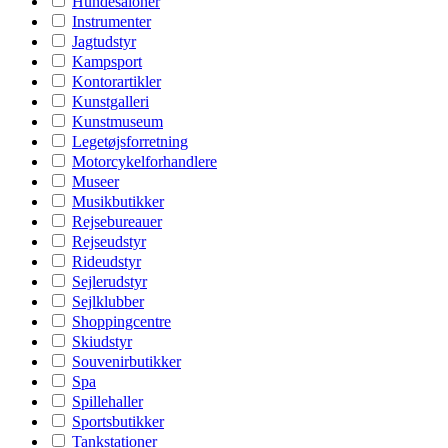
Hundesaloner
Instrumenter
Jagtudstyr
Kampsport
Kontorartikler
Kunstgalleri
Kunstmuseum
Legetøjsforretning
Motorcykelforhandlere
Museer
Musikbutikker
Rejsebureauer
Rejseudstyr
Rideudstyr
Sejlerudstyr
Sejlklubber
Shoppingcentre
Skiudstyr
Souvenirbutikker
Spa
Spillehaller
Sportsbutikker
Tankstationer