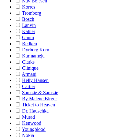
Kay Bojesen
Korres
Tromborg
Bosch
Lanvin
Kähler
Ganni
Redken
Dyrberg Kern
Karmameju
Clarks
Clinique
Armani
Helly Hansen
Cartier
Samsøe & Samsøe
By Malene Birger
Ticket to Heaven
Dr. Hauschka
Murad
Kenwood
Youngblood
Nokia