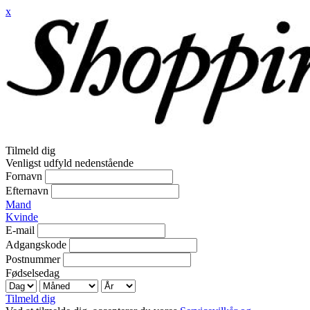
x
Tilmeld dig
Venligst udfyld nedenstående
Fornavn
Efternavn
Mand
Kvinde
E-mail
Adgangskode
Postnummer
Fødselsedag
Tilmeld dig