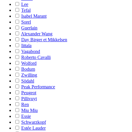
Lee
Tefal
Isabel Marant
Sorel
Guerlain
Alexander Wang
Day Birger et Mikkelsen
Iittala
Vagabond
Roberto Cavalli
Wolford
Bodum
Zwilling
Södahl
Peak Performance
Peugeot
Pillivuyt
Ren
Miu Miu
Essie
Schwarzkopf
Estée Lauder