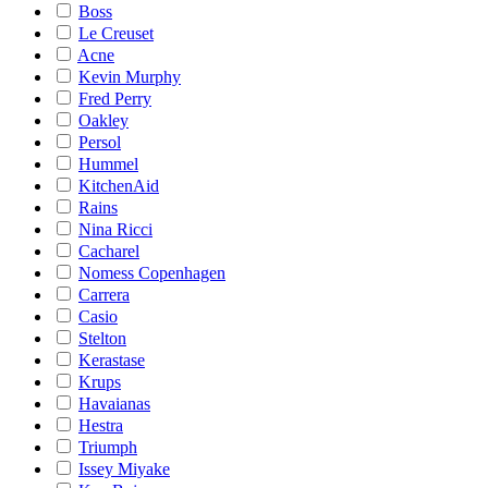
Boss
Le Creuset
Acne
Kevin Murphy
Fred Perry
Oakley
Persol
Hummel
KitchenAid
Rains
Nina Ricci
Cacharel
Nomess Copenhagen
Carrera
Casio
Stelton
Kerastase
Krups
Havaianas
Hestra
Triumph
Issey Miyake