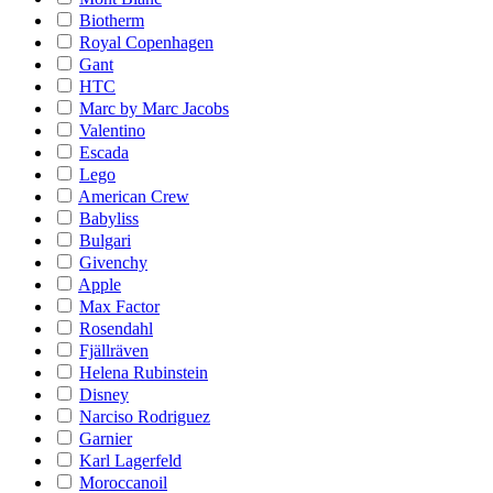
Biotherm
Royal Copenhagen
Gant
HTC
Marc by Marc Jacobs
Valentino
Escada
Lego
American Crew
Babyliss
Bulgari
Givenchy
Apple
Max Factor
Rosendahl
Fjällräven
Helena Rubinstein
Disney
Narciso Rodriguez
Garnier
Karl Lagerfeld
Moroccanoil