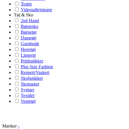
Teatre
Videoudlejninger
Tøj & Sko
2nd Hand
Børnesko
Børnetøj
Dametøj
Garnbutik
Herretøj
Lingerie
Pelsbutikker
Plus Size Fashion
Renseri/Vaskeri
Skobutikker
Skomager
Systuer
Textiler
Ventetøj
Mærker
-