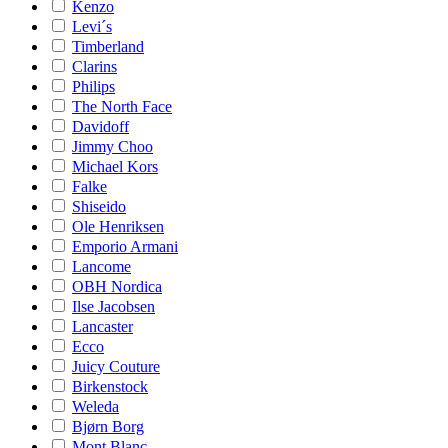
Kenzo
Levi´s
Timberland
Clarins
Philips
The North Face
Davidoff
Jimmy Choo
Michael Kors
Falke
Shiseido
Ole Henriksen
Emporio Armani
Lancome
OBH Nordica
Ilse Jacobsen
Lancaster
Ecco
Juicy Couture
Birkenstock
Weleda
Bjørn Borg
Mont Blanc