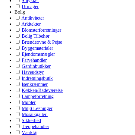
Smykker
Urmager
Bolig
Antikviteter
Arkitekter
Blomsterforretninger
Bolig Tilbehør
Brændeovne & Pejse
Byggematerialer
Ejendomsmægler
Farvehandler
Gardinbutikker
Haveudstyr
Indretningsbutik
Isenkræmmer
Køkken/Badeværelse
Lampeforretning
Møbler
Miljø Løsninger
Mosaikgalleri
Sikkerhed
Tæppehandler
Værktøj