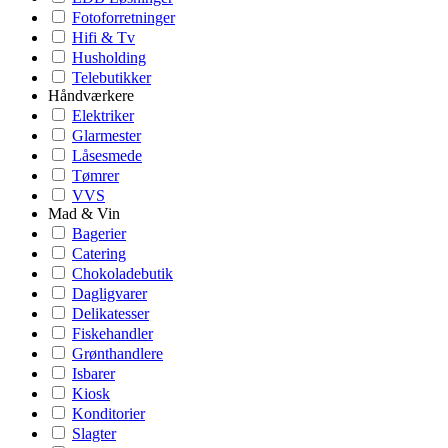
Fotoforretninger
Hifi & Tv
Husholding
Telebutikker
Håndværkere
Elektriker
Glarmester
Låsesmede
Tømrer
VVS
Mad & Vin
Bagerier
Catering
Chokoladebutik
Dagligvarer
Delikatesser
Fiskehandler
Grønthandlere
Isbarer
Kiosk
Konditorier
Slagter