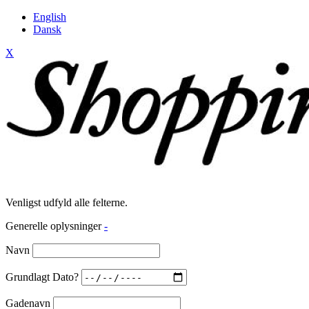
English
Dansk
X
Venligst udfyld alle felterne.
Generelle oplysninger
-
Navn
Grundlagt Dato?
Gadenavn