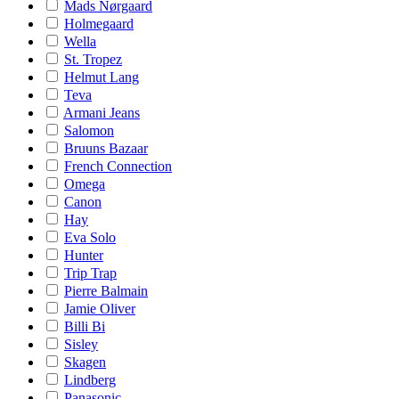
Mads Nørgaard
Holmegaard
Wella
St. Tropez
Helmut Lang
Teva
Armani Jeans
Salomon
Bruuns Bazaar
French Connection
Omega
Canon
Hay
Eva Solo
Hunter
Trip Trap
Pierre Balmain
Jamie Oliver
Billi Bi
Sisley
Skagen
Lindberg
Panasonic