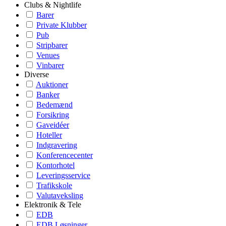
Clubs & Nightlife
Barer
Private Klubber
Pub
Stripbarer
Venues
Vinbarer
Diverse
Auktioner
Banker
Bedemænd
Forsikring
Gaveidéer
Hoteller
Indgravering
Konferencecenter
Kontorhotel
Leveringsservice
Trafikskole
Valutaveksling
Elektronik & Tele
EDB
EDB Løsninger