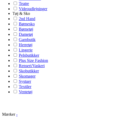
Teatre
Videoudlejninger
Tøj & Sko
2nd Hand
Børnesko
Børnetøj
Dametøj
Garnbutik
Herretøj
Lingerie
Pelsbutikker
Plus Size Fashion
Renseri/Vaskeri
Skobutikker
Skomager
Systuer
Textiler
Ventetøj
Mærker
-