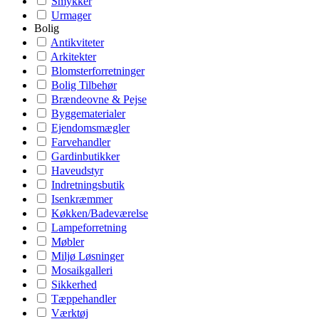
Smykker
Urmager
Bolig
Antikviteter
Arkitekter
Blomsterforretninger
Bolig Tilbehør
Brændeovne & Pejse
Byggematerialer
Ejendomsmægler
Farvehandler
Gardinbutikker
Haveudstyr
Indretningsbutik
Isenkræmmer
Køkken/Badeværelse
Lampeforretning
Møbler
Miljø Løsninger
Mosaikgalleri
Sikkerhed
Tæppehandler
Værktøj