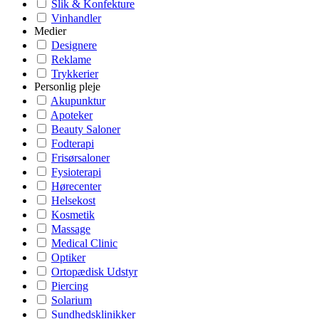
Slik & Konfekture
Vinhandler
Medier
Designere
Reklame
Trykkerier
Personlig pleje
Akupunktur
Apoteker
Beauty Saloner
Fodterapi
Frisørsaloner
Fysioterapi
Hørecenter
Helsekost
Kosmetik
Massage
Medical Clinic
Optiker
Ortopædisk Udstyr
Piercing
Solarium
Sundhedsklinikker