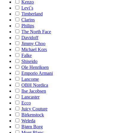
Kenzo
Levi´s
Timberland
Clarins
Philips
The North Face
Davidoff
Jimmy Choo
Michael Kors
Falke
Shiseido
Ole Henriksen
Emporio Armani
Lancome
OBH Nordica
Ilse Jacobsen
Lancaster
Ecco
Juicy Couture
Birkenstock
Weleda
Bjørn Borg
Mont Blanc