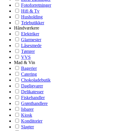
Fotoforretninger
Hifi & Tv
Husholding
Telebutikker
Håndværkere
Elektriker
Glarmester
Låsesmede
Tømrer
VVS
Mad & Vin
Bagerier
Catering
Chokoladebutik
Dagligvarer
Delikatesser
Fiskehandler
Grønthandlere
Isbarer
Kiosk
Konditorier
Slagter