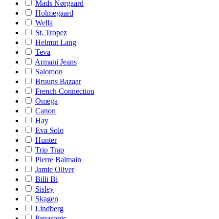
Mads Nørgaard
Holmegaard
Wella
St. Tropez
Helmut Lang
Teva
Armani Jeans
Salomon
Bruuns Bazaar
French Connection
Omega
Canon
Hay
Eva Solo
Hunter
Trip Trap
Pierre Balmain
Jamie Oliver
Billi Bi
Sisley
Skagen
Lindberg
Panasonic