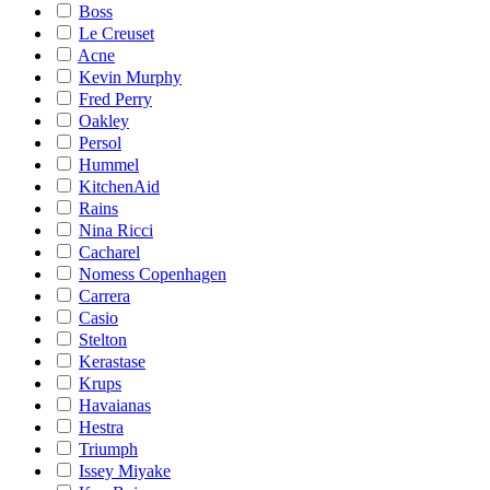
Boss
Le Creuset
Acne
Kevin Murphy
Fred Perry
Oakley
Persol
Hummel
KitchenAid
Rains
Nina Ricci
Cacharel
Nomess Copenhagen
Carrera
Casio
Stelton
Kerastase
Krups
Havaianas
Hestra
Triumph
Issey Miyake