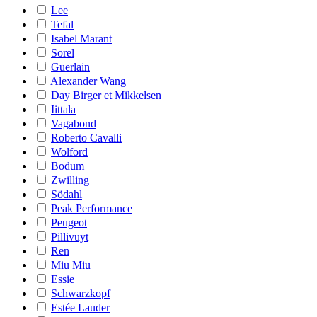
Lee
Tefal
Isabel Marant
Sorel
Guerlain
Alexander Wang
Day Birger et Mikkelsen
Iittala
Vagabond
Roberto Cavalli
Wolford
Bodum
Zwilling
Södahl
Peak Performance
Peugeot
Pillivuyt
Ren
Miu Miu
Essie
Schwarzkopf
Estée Lauder