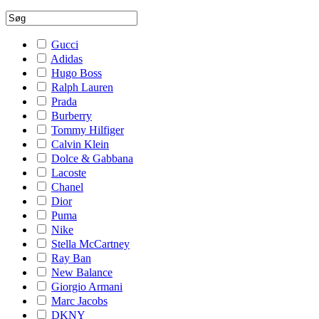
Gucci
Adidas
Hugo Boss
Ralph Lauren
Prada
Burberry
Tommy Hilfiger
Calvin Klein
Dolce & Gabbana
Lacoste
Chanel
Dior
Puma
Nike
Stella McCartney
Ray Ban
New Balance
Giorgio Armani
Marc Jacobs
DKNY