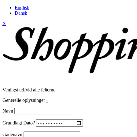
English
Dansk
X
Venligst udfyld alle felterne.
Generelle oplysninger
-
Navn
Grundlagt Dato?
Gadenavn