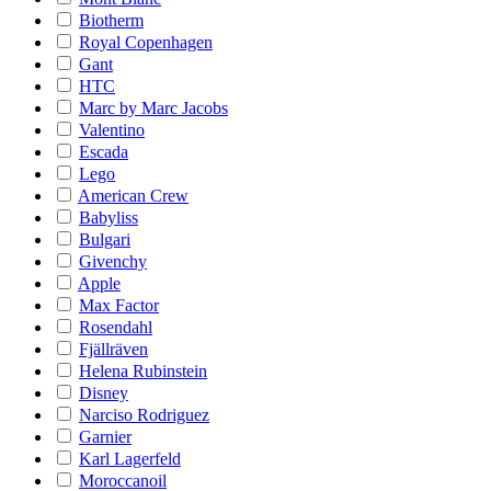
Biotherm
Royal Copenhagen
Gant
HTC
Marc by Marc Jacobs
Valentino
Escada
Lego
American Crew
Babyliss
Bulgari
Givenchy
Apple
Max Factor
Rosendahl
Fjällräven
Helena Rubinstein
Disney
Narciso Rodriguez
Garnier
Karl Lagerfeld
Moroccanoil