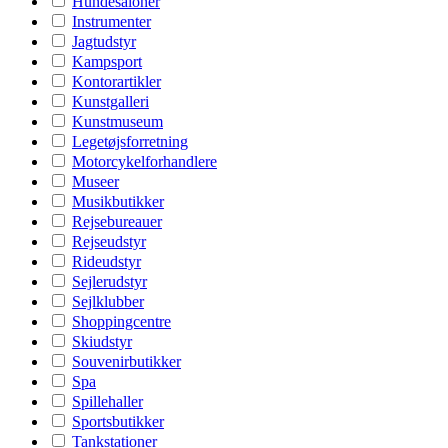
Hundesaloner
Instrumenter
Jagtudstyr
Kampsport
Kontorartikler
Kunstgalleri
Kunstmuseum
Legetøjsforretning
Motorcykelforhandlere
Museer
Musikbutikker
Rejsebureauer
Rejseudstyr
Rideudstyr
Sejlerudstyr
Sejlklubber
Shoppingcentre
Skiudstyr
Souvenirbutikker
Spa
Spillehaller
Sportsbutikker
Tankstationer