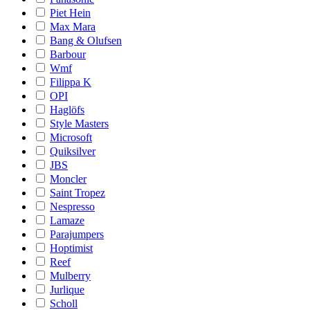
Piet Hein
Max Mara
Bang & Olufsen
Barbour
Wmf
Filippa K
OPI
Haglöfs
Style Masters
Microsoft
Quiksilver
JBS
Moncler
Saint Tropez
Nespresso
Lamaze
Parajumpers
Hoptimist
Reef
Mulberry
Jurlique
Scholl