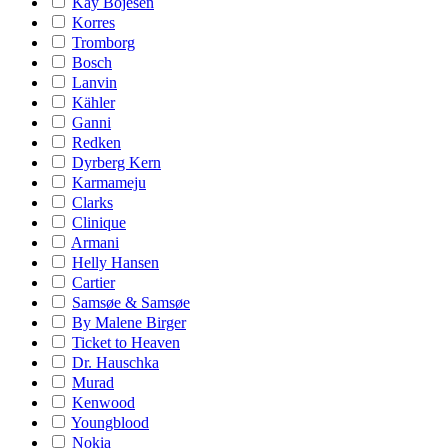
Kay Bojesen
Korres
Tromborg
Bosch
Lanvin
Kähler
Ganni
Redken
Dyrberg Kern
Karmameju
Clarks
Clinique
Armani
Helly Hansen
Cartier
Samsøe & Samsøe
By Malene Birger
Ticket to Heaven
Dr. Hauschka
Murad
Kenwood
Youngblood
Nokia