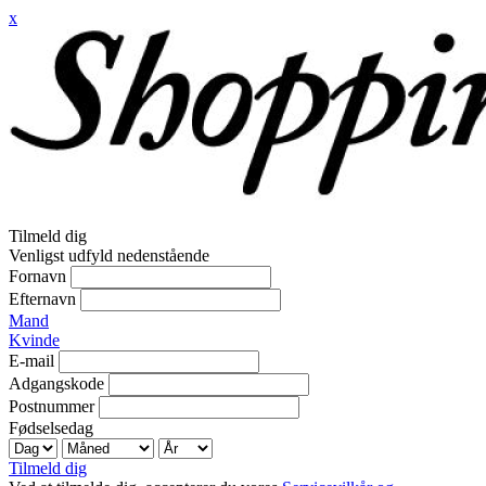
x
Tilmeld dig
Venligst udfyld nedenstående
Fornavn
Efternavn
Mand
Kvinde
E-mail
Adgangskode
Postnummer
Fødselsedag
Tilmeld dig