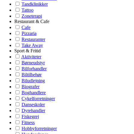
Tandklinikker
Tattoo
Zoneterapi
Restaurant & Cafe
Cafe
Pizzaria
Restauranter
Take Away
Sport & Fritid
Aktiviteter
Børneudstyr
Bilforhandler
Biltilbehør
Biludlejning
Biografer
Boghandlere
Cykelforretninger
Danseskoler
Dyrehandler
Fiskegrej
Fitness
Hobbyforretninger