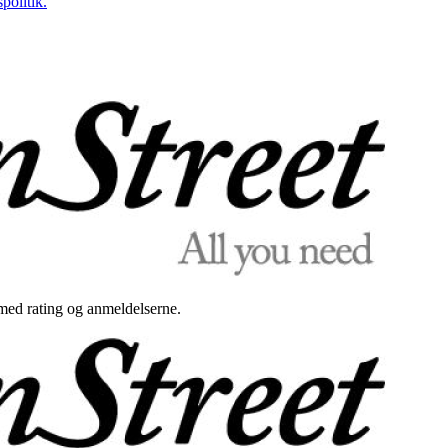
politik.
med rating og anmeldelserne.