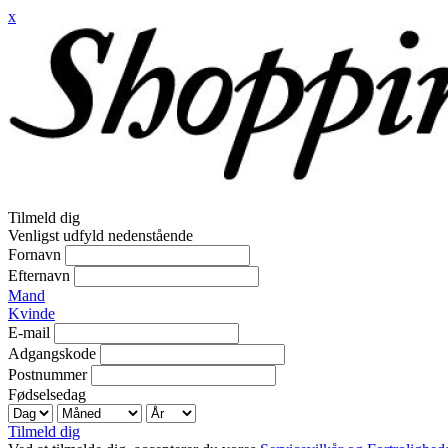
x
Tilmeld dig
Venligst udfyld nedenstående
Fornavn
Efternavn
Mand
Kvinde
E-mail
Adgangskode
Postnummer
Fødselsedag
Tilmeld dig