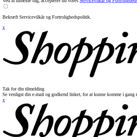
Ved at tilmelde dig, accepterer du vores
Servicevilkår og Fortroligheds
Bekræft Servicevilkår og Fortrolighedspolitik.
x
Tak for din tilmelding
Se venligst din e-mail og godkend linket, for at kunne komme i gang 
x