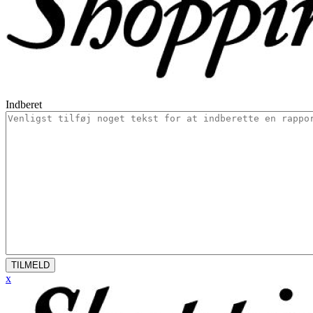
Indberet
TILMELD
x