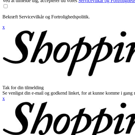
Ved at tilmelde dig, accepterer du vores
Servicevilkår og Fortroligheds
Bekræft Servicevilkår og Fortrolighedspolitik.
x
Tak for din tilmelding
Se venligst din e-mail og godkend linket, for at kunne komme i gang 
x