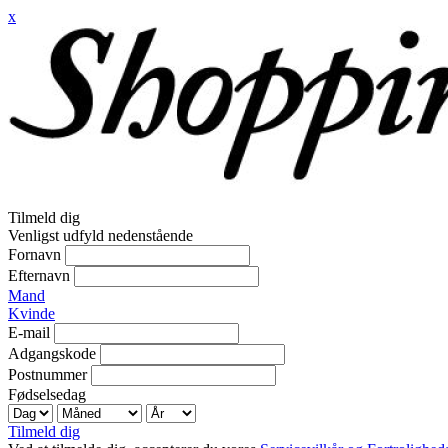
x
Tilmeld dig
Venligst udfyld nedenstående
Fornavn
Efternavn
Mand
Kvinde
E-mail
Adgangskode
Postnummer
Fødselsedag
Tilmeld dig