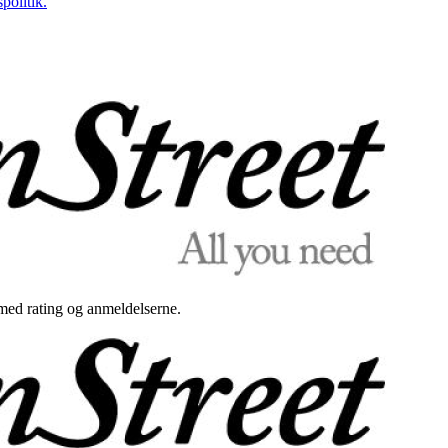
politik.
med rating og anmeldelserne.