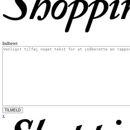
Indberet
TILMELD
x