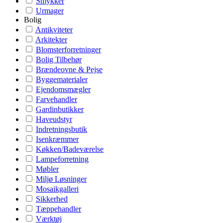
Smykker
Urmager
Bolig
Antikviteter
Arkitekter
Blomsterforretninger
Bolig Tilbehør
Brændeovne & Pejse
Byggematerialer
Ejendomsmægler
Farvehandler
Gardinbutikker
Haveudstyr
Indretningsbutik
Isenkræmmer
Køkken/Badeværelse
Lampeforretning
Møbler
Miljø Løsninger
Mosaikgalleri
Sikkerhed
Tæppehandler
Værktøj