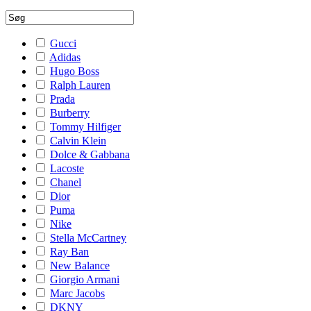
Gucci
Adidas
Hugo Boss
Ralph Lauren
Prada
Burberry
Tommy Hilfiger
Calvin Klein
Dolce & Gabbana
Lacoste
Chanel
Dior
Puma
Nike
Stella McCartney
Ray Ban
New Balance
Giorgio Armani
Marc Jacobs
DKNY