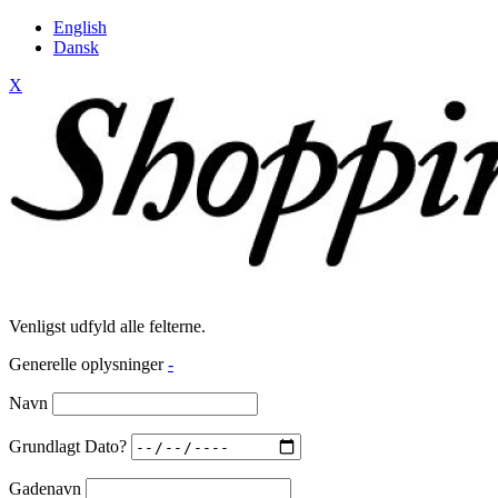
English
Dansk
X
Venligst udfyld alle felterne.
Generelle oplysninger
-
Navn
Grundlagt Dato?
Gadenavn