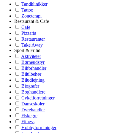
Tandklinikker
Tattoo
Zoneterapi
Restaurant & Cafe
Cafe
Pizzaria
Restauranter
Take Away
Sport & Fritid
Aktiviteter
Børneudstyr
Bilforhandler
Biltilbehør
Biludlejning
Biografer
Boghandlere
Cykelforretninger
Danseskoler
Dyrehandler
Fiskegrej
Fitness
Hobbyforretninger