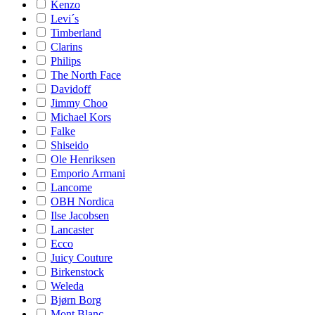
Kenzo
Levi´s
Timberland
Clarins
Philips
The North Face
Davidoff
Jimmy Choo
Michael Kors
Falke
Shiseido
Ole Henriksen
Emporio Armani
Lancome
OBH Nordica
Ilse Jacobsen
Lancaster
Ecco
Juicy Couture
Birkenstock
Weleda
Bjørn Borg
Mont Blanc