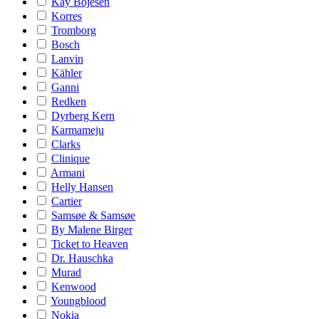
Kay Bojesen
Korres
Tromborg
Bosch
Lanvin
Kähler
Ganni
Redken
Dyrberg Kern
Karmameju
Clarks
Clinique
Armani
Helly Hansen
Cartier
Samsøe & Samsøe
By Malene Birger
Ticket to Heaven
Dr. Hauschka
Murad
Kenwood
Youngblood
Nokia