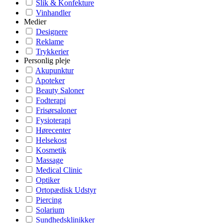
Slik & Konfekture
Vinhandler
Medier
Designere
Reklame
Trykkerier
Personlig pleje
Akupunktur
Apoteker
Beauty Saloner
Fodterapi
Frisørsaloner
Fysioterapi
Hørecenter
Helsekost
Kosmetik
Massage
Medical Clinic
Optiker
Ortopædisk Udstyr
Piercing
Solarium
Sundhedsklinikker