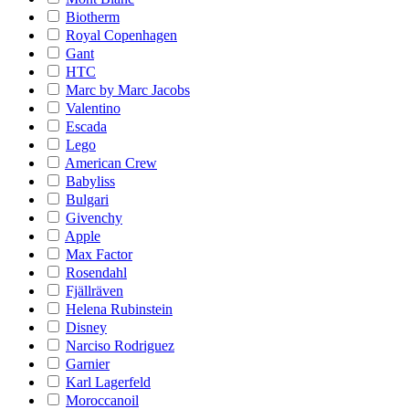
Biotherm
Royal Copenhagen
Gant
HTC
Marc by Marc Jacobs
Valentino
Escada
Lego
American Crew
Babyliss
Bulgari
Givenchy
Apple
Max Factor
Rosendahl
Fjällräven
Helena Rubinstein
Disney
Narciso Rodriguez
Garnier
Karl Lagerfeld
Moroccanoil