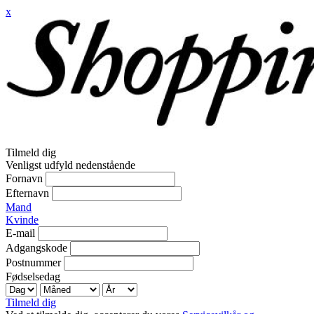
x
Tilmeld dig
Venligst udfyld nedenstående
Fornavn
Efternavn
Mand
Kvinde
E-mail
Adgangskode
Postnummer
Fødselsedag
Tilmeld dig