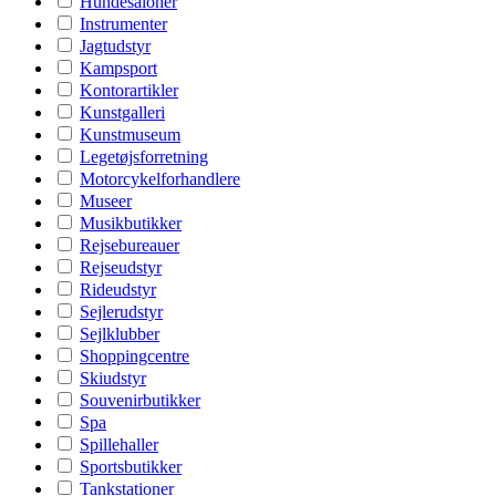
Hundesaloner
Instrumenter
Jagtudstyr
Kampsport
Kontorartikler
Kunstgalleri
Kunstmuseum
Legetøjsforretning
Motorcykelforhandlere
Museer
Musikbutikker
Rejsebureauer
Rejseudstyr
Rideudstyr
Sejlerudstyr
Sejlklubber
Shoppingcentre
Skiudstyr
Souvenirbutikker
Spa
Spillehaller
Sportsbutikker
Tankstationer