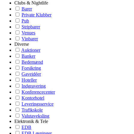
Clubs & Nightlife
Barer
Private Klubber
Pub
Stripbarer
Venues
Vinbarer
Diverse
Auktioner
Banker
Bedemænd
Forsikring
Gaveidéer
Hoteller
Indgravering
Konferencecenter
Kontorhotel
Leveringsservice
Trafikskole
Valutaveksling
Elektronik & Tele
EDB
EDB Løsninger