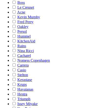
Boss
Le Creuset
Acne
Kevin Murphy
Fred Perry
Oakley
Persol
Hummel
KitchenAid
Rains
Nina Ricci
Cacharel
Nomess Copenhagen
Carrera
Casio
Stelton
Kerastase
Krups
Havaianas
Hestra
Triumph
Issey Miyake