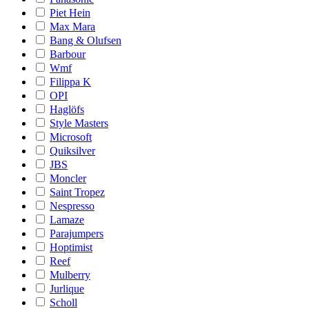
Piet Hein
Max Mara
Bang & Olufsen
Barbour
Wmf
Filippa K
OPI
Haglöfs
Style Masters
Microsoft
Quiksilver
JBS
Moncler
Saint Tropez
Nespresso
Lamaze
Parajumpers
Hoptimist
Reef
Mulberry
Jurlique
Scholl