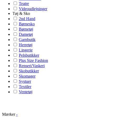
Teatre
Videoudlejninger
Tøj & Sko
2nd Hand
Børnesko
Børnetøj
Dametøj
Garnbutik
Herretøj
Lingerie
Pelsbutikker
Plus Size Fashion
Renseri/Vaskeri
Skobutikker
Skomager
Systuer
Textiler
Ventetøj
Mærker
-