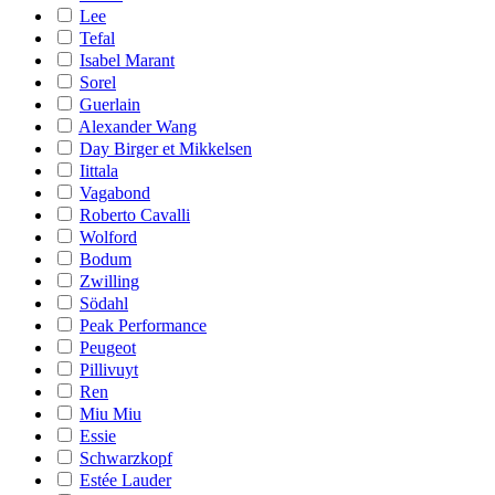
Lee
Tefal
Isabel Marant
Sorel
Guerlain
Alexander Wang
Day Birger et Mikkelsen
Iittala
Vagabond
Roberto Cavalli
Wolford
Bodum
Zwilling
Södahl
Peak Performance
Peugeot
Pillivuyt
Ren
Miu Miu
Essie
Schwarzkopf
Estée Lauder