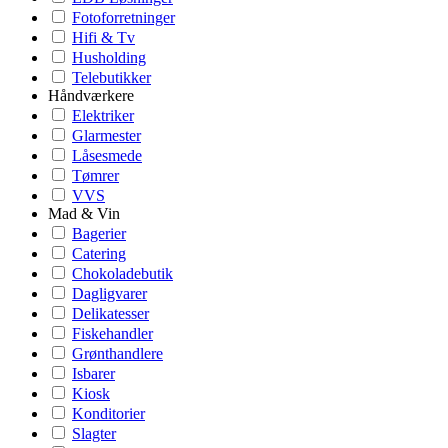
Fotoforretninger
Hifi & Tv
Husholding
Telebutikker
Håndværkere
Elektriker
Glarmester
Låsesmede
Tømrer
VVS
Mad & Vin
Bagerier
Catering
Chokoladebutik
Dagligvarer
Delikatesser
Fiskehandler
Grønthandlere
Isbarer
Kiosk
Konditorier
Slagter