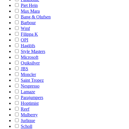
Piet Hein
Max Mara
Bang & Olufsen
Barbour
Wmf
Filippa K
OPI
Haglöfs
Style Masters
Microsoft
Quiksilver
JBS
Moncler
Saint Tropez
Nespresso
Lamaze
Parajumpers
Hoptimist
Reef
Mulberry
Jurlique
Scholl