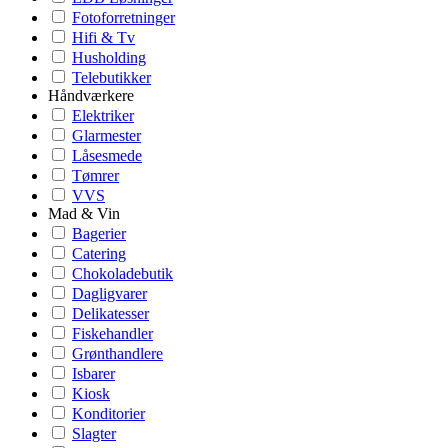
Fotoforretninger
Hifi & Tv
Husholding
Telebutikker
Håndværkere
Elektriker
Glarmester
Låsesmede
Tømrer
VVS
Mad & Vin
Bagerier
Catering
Chokoladebutik
Dagligvarer
Delikatesser
Fiskehandler
Grønthandlere
Isbarer
Kiosk
Konditorier
Slagter