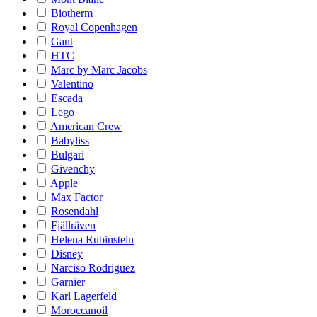
Biotherm
Royal Copenhagen
Gant
HTC
Marc by Marc Jacobs
Valentino
Escada
Lego
American Crew
Babyliss
Bulgari
Givenchy
Apple
Max Factor
Rosendahl
Fjällräven
Helena Rubinstein
Disney
Narciso Rodriguez
Garnier
Karl Lagerfeld
Moroccanoil