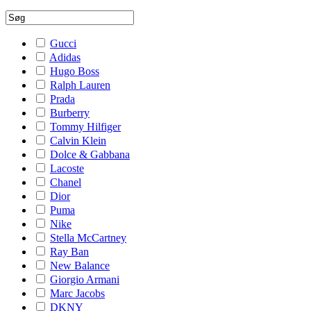
Gucci
Adidas
Hugo Boss
Ralph Lauren
Prada
Burberry
Tommy Hilfiger
Calvin Klein
Dolce & Gabbana
Lacoste
Chanel
Dior
Puma
Nike
Stella McCartney
Ray Ban
New Balance
Giorgio Armani
Marc Jacobs
DKNY