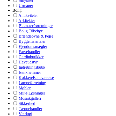
Smykker
Urmager
Bolig
Antikviteter
Arkitekter
Blomsterforretninger
Bolig Tilbehør
Brændeovne & Pejse
Byggematerialer
Ejendomsmægler
Farvehandler
Gardinbutikker
Haveudstyr
Indretningsbutik
Isenkræmmer
Køkken/Badeværelse
Lampeforretning
Møbler
Miljø Løsninger
Mosaikgalleri
Sikkerhed
Tæppehandler
Værktøj