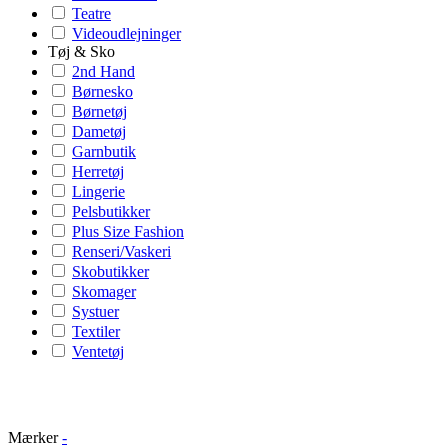
Teatre
Videoudlejninger
Tøj & Sko
2nd Hand
Børnesko
Børnetøj
Dametøj
Garnbutik
Herretøj
Lingerie
Pelsbutikker
Plus Size Fashion
Renseri/Vaskeri
Skobutikker
Skomager
Systuer
Textiler
Ventetøj
Mærker
-