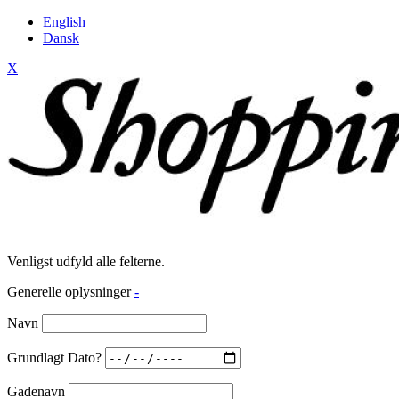
English
Dansk
X
Venligst udfyld alle felterne.
Generelle oplysninger
-
Navn
Grundlagt Dato?
Gadenavn