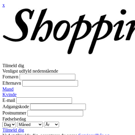
x
Tilmeld dig
Venligst udfyld nedenstående
Fornavn
Efternavn
Mand
Kvinde
E-mail
Adgangskode
Postnummer
Fødselsedag
Tilmeld dig