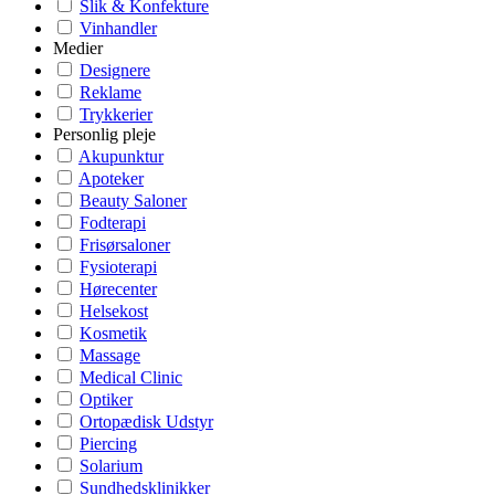
Slik & Konfekture
Vinhandler
Medier
Designere
Reklame
Trykkerier
Personlig pleje
Akupunktur
Apoteker
Beauty Saloner
Fodterapi
Frisørsaloner
Fysioterapi
Hørecenter
Helsekost
Kosmetik
Massage
Medical Clinic
Optiker
Ortopædisk Udstyr
Piercing
Solarium
Sundhedsklinikker