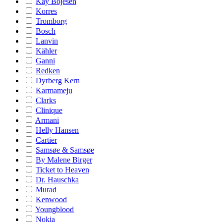
Kay Bojesen
Korres
Tromborg
Bosch
Lanvin
Kähler
Ganni
Redken
Dyrberg Kern
Karmameju
Clarks
Clinique
Armani
Helly Hansen
Cartier
Samsøe & Samsøe
By Malene Birger
Ticket to Heaven
Dr. Hauschka
Murad
Kenwood
Youngblood
Nokia