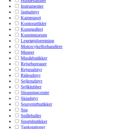
Hundesaloner
Instrumenter
Jagtudstyr
Kampsport
Kontorartikler
Kunstgalleri
Kunstmuseum
Legetøjsforretning
Motorcykelforhandlere
Museer
Musikbutikker
Rejsebureauer
Rejseudstyr
Rideudstyr
Sejlerudstyr
Sejlklubber
Shoppingcentre
Skiudstyr
Souvenirbutikker
Spa
Spillehaller
Sportsbutikker
Tankstationer