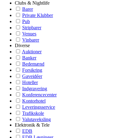
Clubs & Nightlife
Barer
Private Klubber
Pub
Stripbarer
Venues
Vinbarer
Diverse
Auktioner
Banker
Bedemænd
Forsikring
Gaveidéer
Hoteller
Indgravering
Konferencecenter
Kontorhotel
Leveringsservice
Trafikskole
Valutaveksling
Elektronik & Tele
EDB
EDB Løsninger