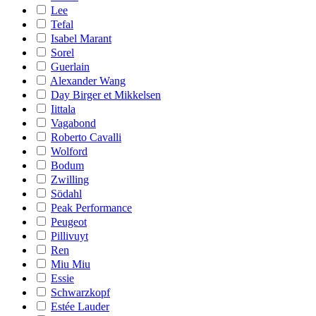
Lee
Tefal
Isabel Marant
Sorel
Guerlain
Alexander Wang
Day Birger et Mikkelsen
Iittala
Vagabond
Roberto Cavalli
Wolford
Bodum
Zwilling
Södahl
Peak Performance
Peugeot
Pillivuyt
Ren
Miu Miu
Essie
Schwarzkopf
Estée Lauder