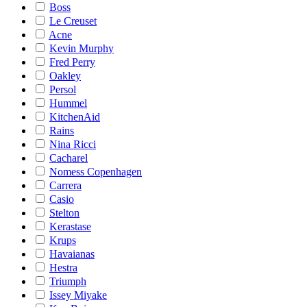
Boss
Le Creuset
Acne
Kevin Murphy
Fred Perry
Oakley
Persol
Hummel
KitchenAid
Rains
Nina Ricci
Cacharel
Nomess Copenhagen
Carrera
Casio
Stelton
Kerastase
Krups
Havaianas
Hestra
Triumph
Issey Miyake