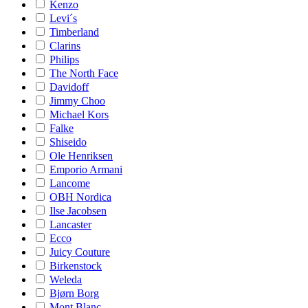
Kenzo
Levi´s
Timberland
Clarins
Philips
The North Face
Davidoff
Jimmy Choo
Michael Kors
Falke
Shiseido
Ole Henriksen
Emporio Armani
Lancome
OBH Nordica
Ilse Jacobsen
Lancaster
Ecco
Juicy Couture
Birkenstock
Weleda
Bjørn Borg
Mont Blanc