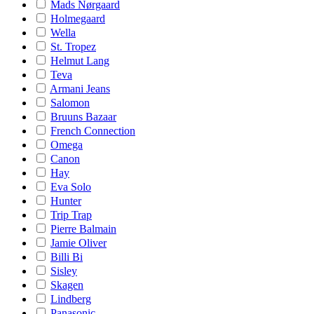
Mads Nørgaard
Holmegaard
Wella
St. Tropez
Helmut Lang
Teva
Armani Jeans
Salomon
Bruuns Bazaar
French Connection
Omega
Canon
Hay
Eva Solo
Hunter
Trip Trap
Pierre Balmain
Jamie Oliver
Billi Bi
Sisley
Skagen
Lindberg
Panasonic