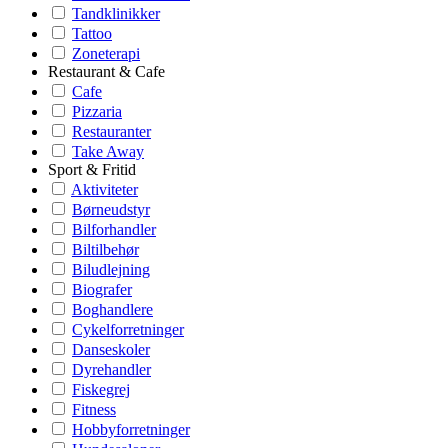
Tandklinikker
Tattoo
Zoneterapi
Restaurant & Cafe
Cafe
Pizzaria
Restauranter
Take Away
Sport & Fritid
Aktiviteter
Børneudstyr
Bilforhandler
Biltilbehør
Biludlejning
Biografer
Boghandlere
Cykelforretninger
Danseskoler
Dyrehandler
Fiskegrej
Fitness
Hobbyforretninger