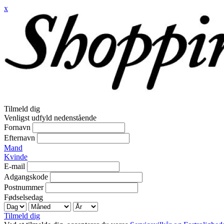
x
Tilmeld dig
Venligst udfyld nedenstående
Fornavn
Efternavn
Mand
Kvinde
E-mail
Adgangskode
Postnummer
Fødselsedag
Tilmeld dig