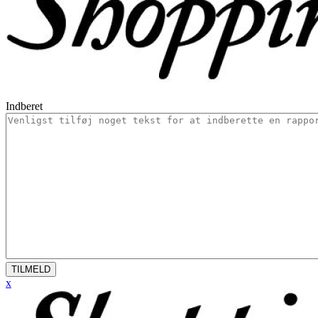
Indberet
TILMELD
x