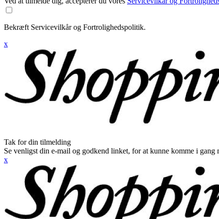
Ved at tilmelde dig, accepterer du vores
Servicevilkår og Fortroligheds
Bekræft Servicevilkår og Fortrolighedspolitik.
x
Tak for din tilmelding
Se venligst din e-mail og godkend linket, for at kunne komme i gang 
x