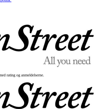
politik.
med rating og anmeldelserne.