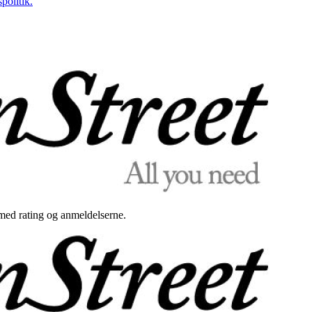
politik.
med rating og anmeldelserne.