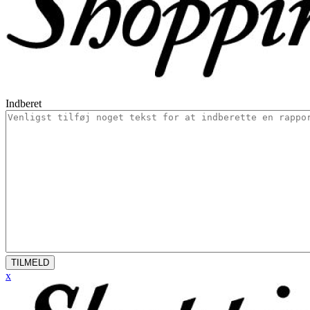
Indberet
TILMELD
x