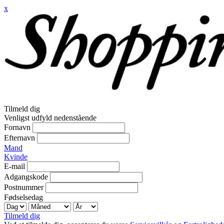
x
Tilmeld dig
Venligst udfyld nedenstående
Fornavn
Efternavn
Mand
Kvinde
E-mail
Adgangskode
Postnummer
Fødselsedag
Tilmeld dig