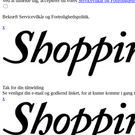
Ved at tilmelde dig, accepterer du vores
Servicevilkår og Fortroligheds
Bekræft Servicevilkår og Fortrolighedspolitik.
x
Tak for din tilmelding
Se venligst din e-mail og godkend linket, for at kunne komme i gang 
x