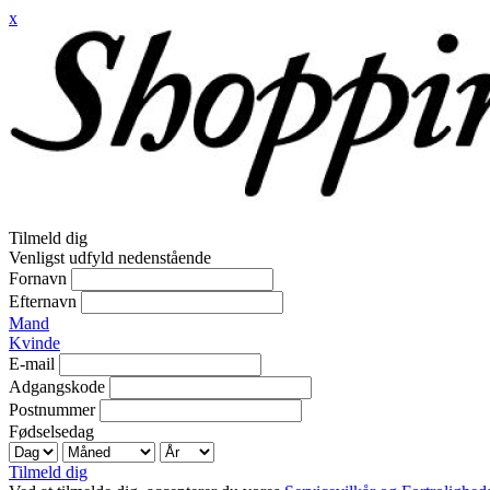
x
Tilmeld dig
Venligst udfyld nedenstående
Fornavn
Efternavn
Mand
Kvinde
E-mail
Adgangskode
Postnummer
Fødselsedag
Tilmeld dig