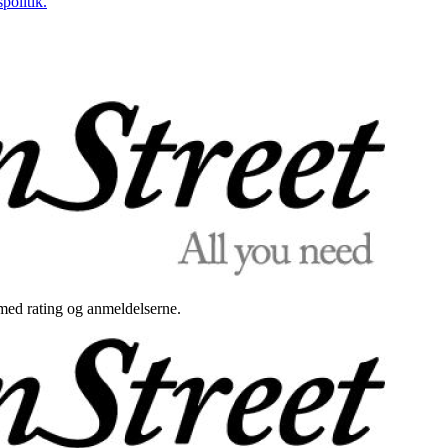
politik.
med rating og anmeldelserne.