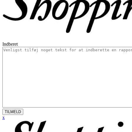
Indberet
TILMELD
x