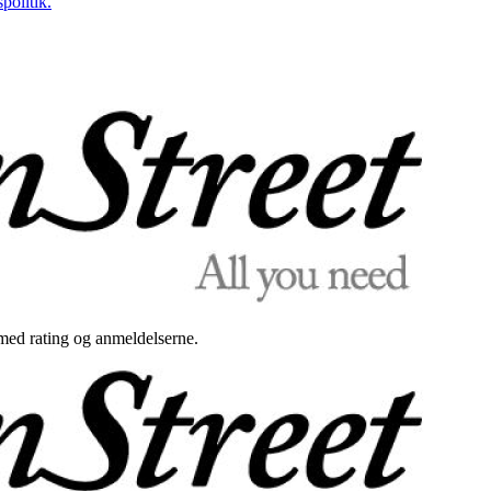
politik.
med rating og anmeldelserne.