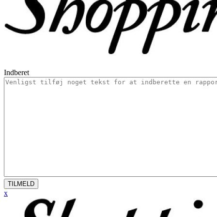
Indberet
TILMELD
x