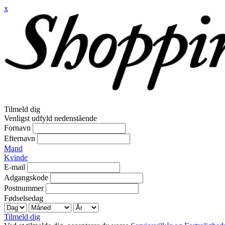
x
Tilmeld dig
Venligst udfyld nedenstående
Fornavn
Efternavn
Mand
Kvinde
E-mail
Adgangskode
Postnummer
Fødselsedag
Tilmeld dig