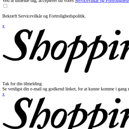
Ved at tilmelde dig, accepterer du vores
Servicevilkår og Fortroligheds
Bekræft Servicevilkår og Fortrolighedspolitik.
x
Tak for din tilmelding
Se venligst din e-mail og godkend linket, for at kunne komme i gang 
x