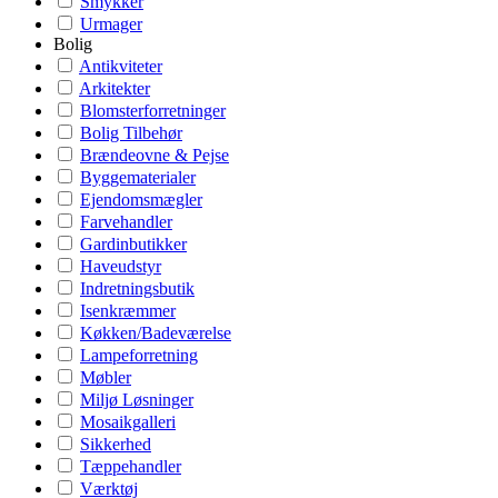
Smykker
Urmager
Bolig
Antikviteter
Arkitekter
Blomsterforretninger
Bolig Tilbehør
Brændeovne & Pejse
Byggematerialer
Ejendomsmægler
Farvehandler
Gardinbutikker
Haveudstyr
Indretningsbutik
Isenkræmmer
Køkken/Badeværelse
Lampeforretning
Møbler
Miljø Løsninger
Mosaikgalleri
Sikkerhed
Tæppehandler
Værktøj