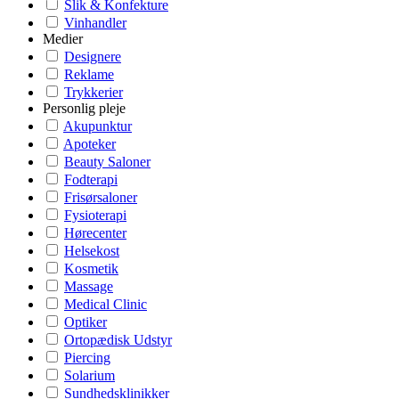
Slik & Konfekture
Vinhandler
Medier
Designere
Reklame
Trykkerier
Personlig pleje
Akupunktur
Apoteker
Beauty Saloner
Fodterapi
Frisørsaloner
Fysioterapi
Hørecenter
Helsekost
Kosmetik
Massage
Medical Clinic
Optiker
Ortopædisk Udstyr
Piercing
Solarium
Sundhedsklinikker