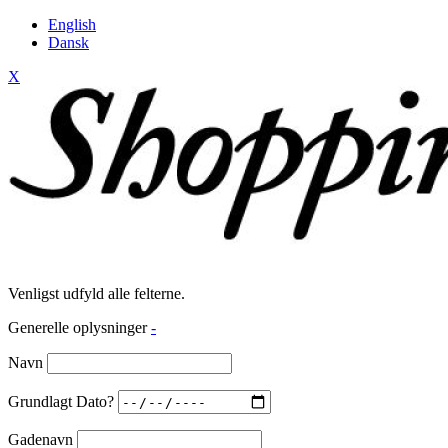
English
Dansk
X
Venligst udfyld alle felterne.
Generelle oplysninger
-
Navn
Grundlagt Dato?
Gadenavn