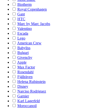
Biotherm
Royal Copenhagen
Gant
HTC
Marc by Marc Jacobs
Valentino
Escada
Lego
American Crew
Babyliss
Bulgari
Givenchy
Apple
Max Factor
Rosendahl
Fjällräven
Helena Rubinstein
Disney
Narciso Rodriguez
Garnier
Karl Lagerfeld
Moroccanoil