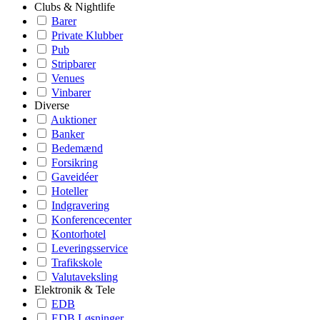
Clubs & Nightlife
Barer
Private Klubber
Pub
Stripbarer
Venues
Vinbarer
Diverse
Auktioner
Banker
Bedemænd
Forsikring
Gaveidéer
Hoteller
Indgravering
Konferencecenter
Kontorhotel
Leveringsservice
Trafikskole
Valutaveksling
Elektronik & Tele
EDB
EDB Løsninger