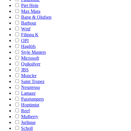
Piet Hein
Max Mara
Bang & Olufsen
Barbour
Wmf
Filippa K
OPI
Haglöfs
Style Masters
Microsoft
Quiksilver
JBS
Moncler
Saint Tropez
Nespresso
Lamaze
Parajumpers
Hoptimist
Reef
Mulberry
Jurlique
Scholl