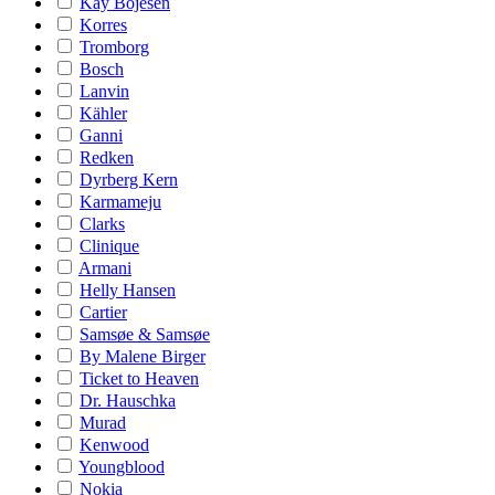
Kay Bojesen
Korres
Tromborg
Bosch
Lanvin
Kähler
Ganni
Redken
Dyrberg Kern
Karmameju
Clarks
Clinique
Armani
Helly Hansen
Cartier
Samsøe & Samsøe
By Malene Birger
Ticket to Heaven
Dr. Hauschka
Murad
Kenwood
Youngblood
Nokia