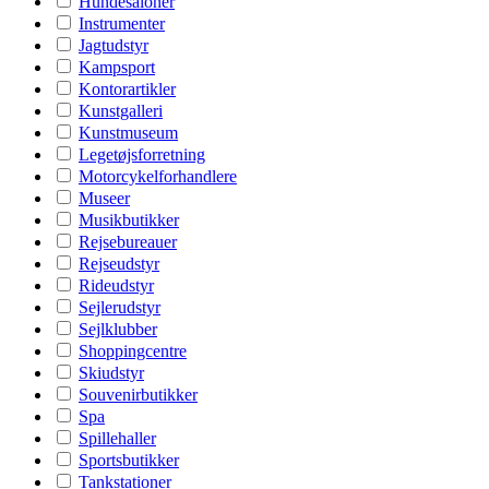
Hundesaloner
Instrumenter
Jagtudstyr
Kampsport
Kontorartikler
Kunstgalleri
Kunstmuseum
Legetøjsforretning
Motorcykelforhandlere
Museer
Musikbutikker
Rejsebureauer
Rejseudstyr
Rideudstyr
Sejlerudstyr
Sejlklubber
Shoppingcentre
Skiudstyr
Souvenirbutikker
Spa
Spillehaller
Sportsbutikker
Tankstationer