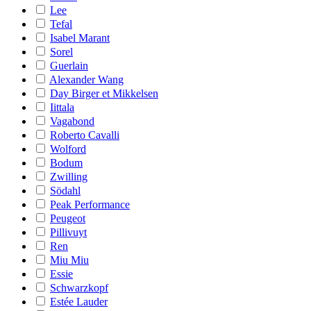
Lee
Tefal
Isabel Marant
Sorel
Guerlain
Alexander Wang
Day Birger et Mikkelsen
Iittala
Vagabond
Roberto Cavalli
Wolford
Bodum
Zwilling
Södahl
Peak Performance
Peugeot
Pillivuyt
Ren
Miu Miu
Essie
Schwarzkopf
Estée Lauder