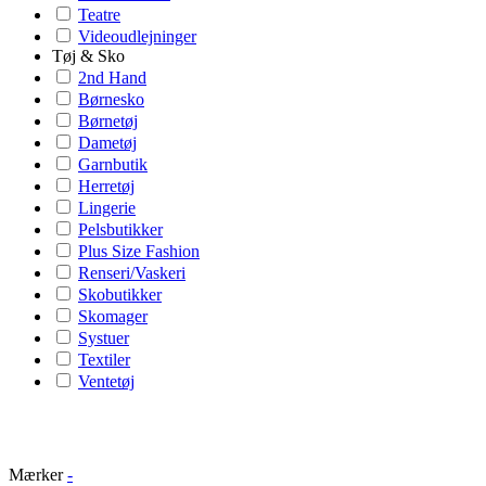
Teatre
Videoudlejninger
Tøj & Sko
2nd Hand
Børnesko
Børnetøj
Dametøj
Garnbutik
Herretøj
Lingerie
Pelsbutikker
Plus Size Fashion
Renseri/Vaskeri
Skobutikker
Skomager
Systuer
Textiler
Ventetøj
Mærker
-