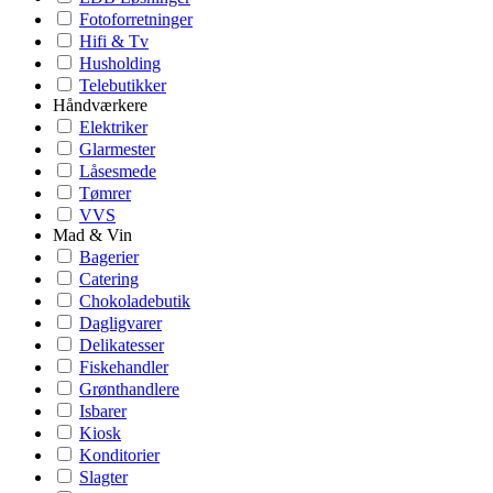
Fotoforretninger
Hifi & Tv
Husholding
Telebutikker
Håndværkere
Elektriker
Glarmester
Låsesmede
Tømrer
VVS
Mad & Vin
Bagerier
Catering
Chokoladebutik
Dagligvarer
Delikatesser
Fiskehandler
Grønthandlere
Isbarer
Kiosk
Konditorier
Slagter