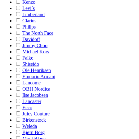
Kenzo
Levi´s
Timberland
Clarins
Philips
The North Face
Davidoff
Jimmy Choo
Michael Kors
Falke
Shiseido
Ole Henriksen
Emporio Armani
Lancome
OBH Nordica
Ilse Jacobsen
Lancaster
Ecco
Juicy Couture
Birkenstock
Weleda
Bjørn Borg
Mont Blanc