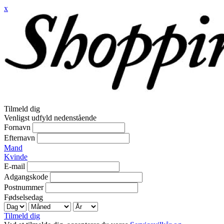
x
Tilmeld dig
Venligst udfyld nedenstående
Fornavn
Efternavn
Mand
Kvinde
E-mail
Adgangskode
Postnummer
Fødselsedag
Tilmeld dig