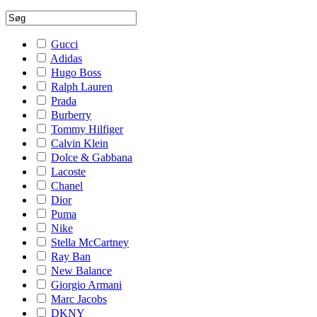
Gucci
Adidas
Hugo Boss
Ralph Lauren
Prada
Burberry
Tommy Hilfiger
Calvin Klein
Dolce & Gabbana
Lacoste
Chanel
Dior
Puma
Nike
Stella McCartney
Ray Ban
New Balance
Giorgio Armani
Marc Jacobs
DKNY