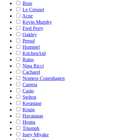
Boss
Le Creuset
Acne
Kevin Murphy
Fred Perry
Oakley
Persol
Hummel
KitchenAid
Rains
Nina Ricci
Cacharel
Nomess Copenhagen
Carrera
Casio
Stelton
Kerastase
Krups
Havaianas
Hestra
Triumph
Issey Miyake