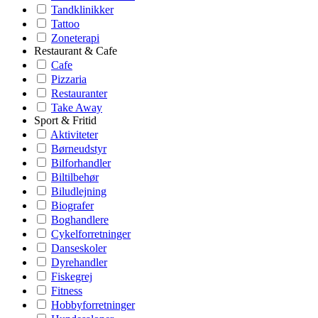
Tandklinikker
Tattoo
Zoneterapi
Restaurant & Cafe
Cafe
Pizzaria
Restauranter
Take Away
Sport & Fritid
Aktiviteter
Børneudstyr
Bilforhandler
Biltilbehør
Biludlejning
Biografer
Boghandlere
Cykelforretninger
Danseskoler
Dyrehandler
Fiskegrej
Fitness
Hobbyforretninger