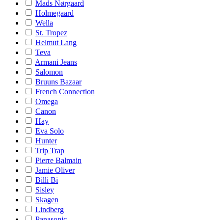
Mads Nørgaard
Holmegaard
Wella
St. Tropez
Helmut Lang
Teva
Armani Jeans
Salomon
Bruuns Bazaar
French Connection
Omega
Canon
Hay
Eva Solo
Hunter
Trip Trap
Pierre Balmain
Jamie Oliver
Billi Bi
Sisley
Skagen
Lindberg
Panasonic