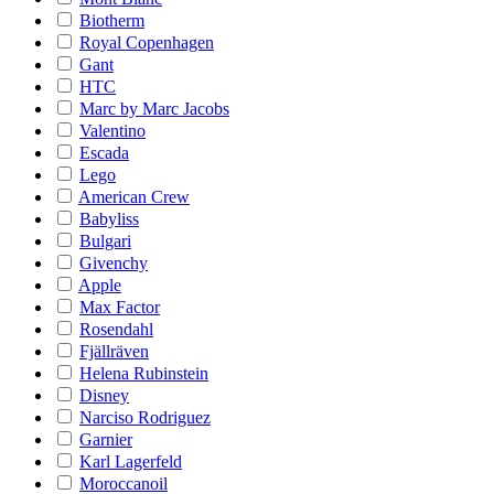
Biotherm
Royal Copenhagen
Gant
HTC
Marc by Marc Jacobs
Valentino
Escada
Lego
American Crew
Babyliss
Bulgari
Givenchy
Apple
Max Factor
Rosendahl
Fjällräven
Helena Rubinstein
Disney
Narciso Rodriguez
Garnier
Karl Lagerfeld
Moroccanoil