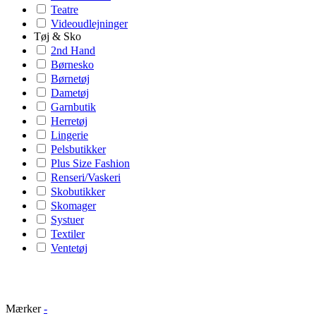
Teatre
Videoudlejninger
Tøj & Sko
2nd Hand
Børnesko
Børnetøj
Dametøj
Garnbutik
Herretøj
Lingerie
Pelsbutikker
Plus Size Fashion
Renseri/Vaskeri
Skobutikker
Skomager
Systuer
Textiler
Ventetøj
Mærker
-