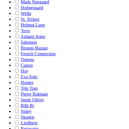
Mads Nørgaard
Holmegaard
Wella
St. Tropez
Helmut Lang
Teva
Armani Jeans
Salomon
Bruuns Bazaar
French Connection
Omega
Canon
Hay
Eva Solo
Hunter
Trip Trap
Pierre Balmain
Jamie Oliver
Billi Bi
Sisley
Skagen
Lindberg
Panasonic