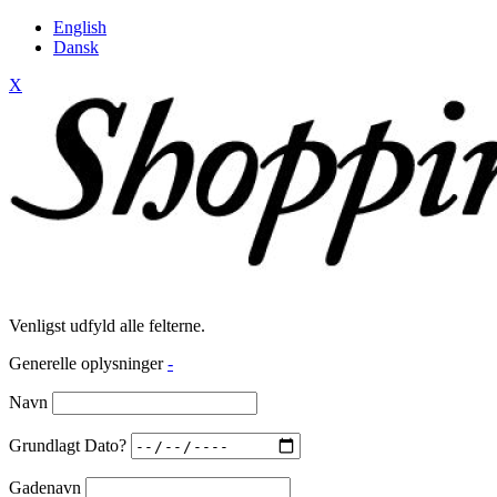
English
Dansk
X
Venligst udfyld alle felterne.
Generelle oplysninger
-
Navn
Grundlagt Dato?
Gadenavn