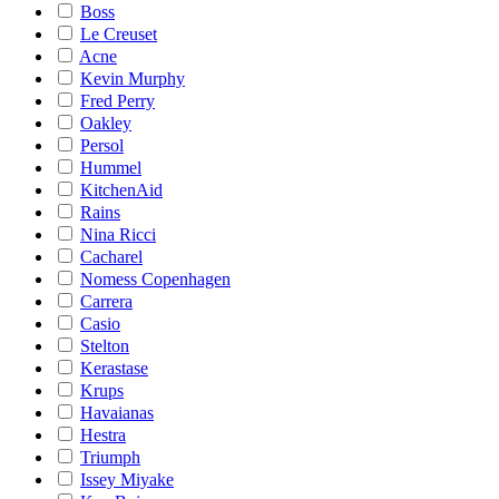
Boss
Le Creuset
Acne
Kevin Murphy
Fred Perry
Oakley
Persol
Hummel
KitchenAid
Rains
Nina Ricci
Cacharel
Nomess Copenhagen
Carrera
Casio
Stelton
Kerastase
Krups
Havaianas
Hestra
Triumph
Issey Miyake