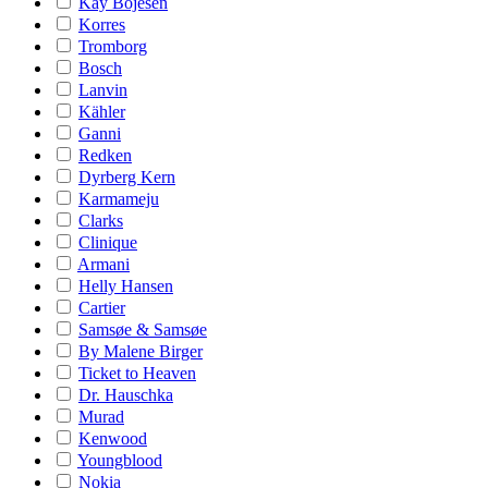
Kay Bojesen
Korres
Tromborg
Bosch
Lanvin
Kähler
Ganni
Redken
Dyrberg Kern
Karmameju
Clarks
Clinique
Armani
Helly Hansen
Cartier
Samsøe & Samsøe
By Malene Birger
Ticket to Heaven
Dr. Hauschka
Murad
Kenwood
Youngblood
Nokia