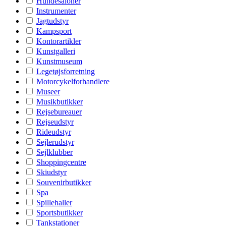
Hundesaloner
Instrumenter
Jagtudstyr
Kampsport
Kontorartikler
Kunstgalleri
Kunstmuseum
Legetøjsforretning
Motorcykelforhandlere
Museer
Musikbutikker
Rejsebureauer
Rejseudstyr
Rideudstyr
Sejlerudstyr
Sejlklubber
Shoppingcentre
Skiudstyr
Souvenirbutikker
Spa
Spillehaller
Sportsbutikker
Tankstationer