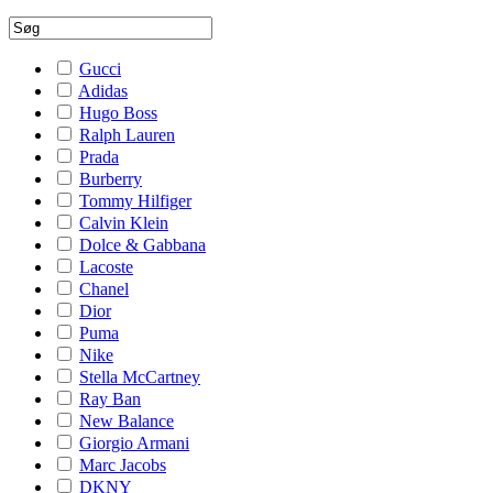
Gucci
Adidas
Hugo Boss
Ralph Lauren
Prada
Burberry
Tommy Hilfiger
Calvin Klein
Dolce & Gabbana
Lacoste
Chanel
Dior
Puma
Nike
Stella McCartney
Ray Ban
New Balance
Giorgio Armani
Marc Jacobs
DKNY