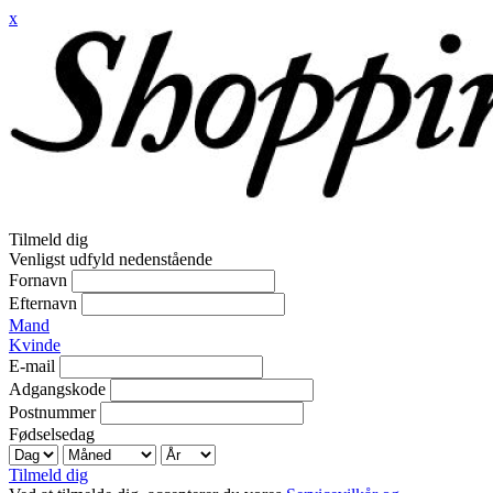
x
Tilmeld dig
Venligst udfyld nedenstående
Fornavn
Efternavn
Mand
Kvinde
E-mail
Adgangskode
Postnummer
Fødselsedag
Tilmeld dig