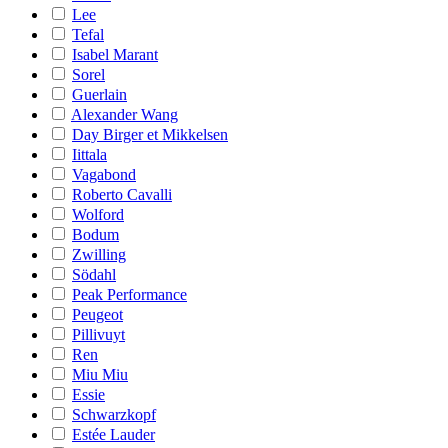
Lee
Tefal
Isabel Marant
Sorel
Guerlain
Alexander Wang
Day Birger et Mikkelsen
Iittala
Vagabond
Roberto Cavalli
Wolford
Bodum
Zwilling
Södahl
Peak Performance
Peugeot
Pillivuyt
Ren
Miu Miu
Essie
Schwarzkopf
Estée Lauder