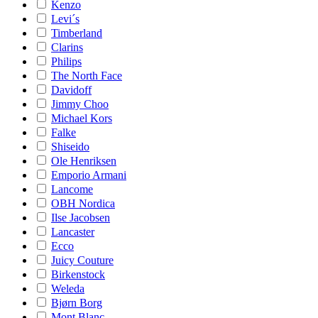
Kenzo
Levi´s
Timberland
Clarins
Philips
The North Face
Davidoff
Jimmy Choo
Michael Kors
Falke
Shiseido
Ole Henriksen
Emporio Armani
Lancome
OBH Nordica
Ilse Jacobsen
Lancaster
Ecco
Juicy Couture
Birkenstock
Weleda
Bjørn Borg
Mont Blanc