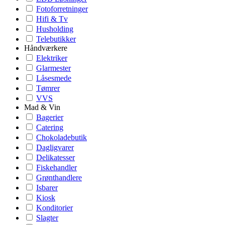
Fotoforretninger
Hifi & Tv
Husholding
Telebutikker
Håndværkere
Elektriker
Glarmester
Låsesmede
Tømrer
VVS
Mad & Vin
Bagerier
Catering
Chokoladebutik
Dagligvarer
Delikatesser
Fiskehandler
Grønthandlere
Isbarer
Kiosk
Konditorier
Slagter