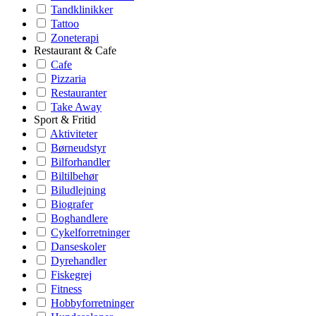
Tandklinikker
Tattoo
Zoneterapi
Restaurant & Cafe
Cafe
Pizzaria
Restauranter
Take Away
Sport & Fritid
Aktiviteter
Børneudstyr
Bilforhandler
Biltilbehør
Biludlejning
Biografer
Boghandlere
Cykelforretninger
Danseskoler
Dyrehandler
Fiskegrej
Fitness
Hobbyforretninger