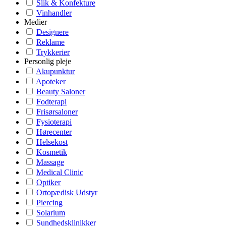
Slik & Konfekture
Vinhandler
Medier
Designere
Reklame
Trykkerier
Personlig pleje
Akupunktur
Apoteker
Beauty Saloner
Fodterapi
Frisørsaloner
Fysioterapi
Hørecenter
Helsekost
Kosmetik
Massage
Medical Clinic
Optiker
Ortopædisk Udstyr
Piercing
Solarium
Sundhedsklinikker