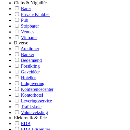
Clubs & Nightlife
Barer
Private Klubber
Pub
Stripbarer
Venues
Vinbarer
Diverse
Auktioner
Banker
Bedemænd
Forsikring
Gaveidéer
Hoteller
Indgravering
Konferencecenter
Kontorhotel
Leveringsservice
Trafikskole
Valutaveksling
Elektronik & Tele
EDB
EDB Løsninger