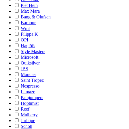
Piet Hein
Max Mara
Bang & Olufsen
Barbour
Wmf
Filippa K
OPI
Haglöfs
Style Masters
Microsoft
Quiksilver
JBS
Moncler
Saint Tropez
Nespresso
Lamaze
Parajumpers
Hoptimist
Reef
Mulberry
Jurlique
Scholl