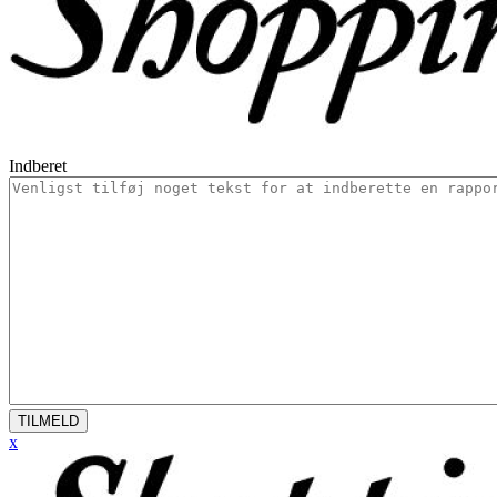
Indberet
TILMELD
x