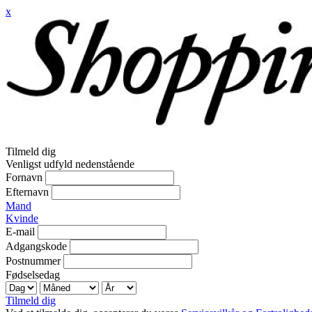
x
Tilmeld dig
Venligst udfyld nedenstående
Fornavn
Efternavn
Mand
Kvinde
E-mail
Adgangskode
Postnummer
Fødselsedag
Tilmeld dig