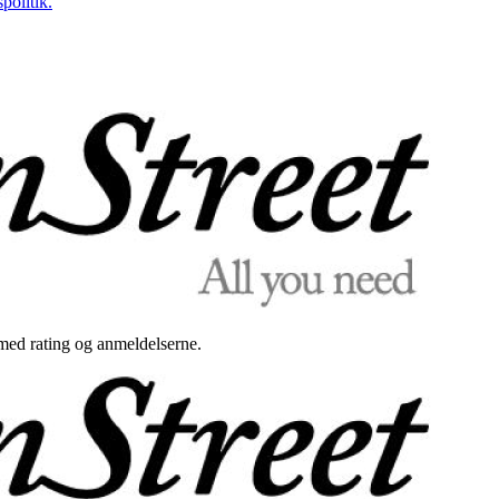
politik.
med rating og anmeldelserne.