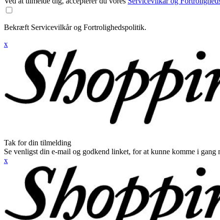
Ved at tilmelde dig, accepterer du vores
Servicevilkår og Fortroligheds
Bekræft Servicevilkår og Fortrolighedspolitik.
x
Tak for din tilmelding
Se venligst din e-mail og godkend linket, for at kunne komme i gang 
x