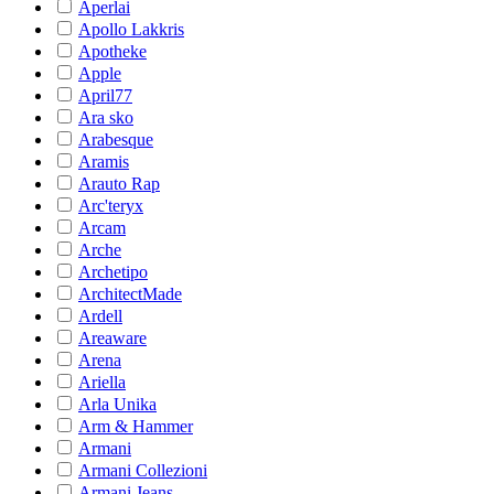
Aperlai
Apollo Lakkris
Apotheke
Apple
April77
Ara sko
Arabesque
Aramis
Arauto Rap
Arc'teryx
Arcam
Arche
Archetipo
ArchitectMade
Ardell
Areaware
Arena
Ariella
Arla Unika
Arm & Hammer
Armani
Armani Collezioni
Armani Jeans