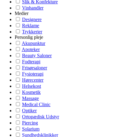
Slik & Konfekture
Vinhandler
Medier
Designere
Reklame
Trykkerier
Personlig pleje
Akupunktur
Apoteker
Beauty Saloner
Fodterapi
Frisørsaloner
Fysioterapi
Hørecenter
Helsekost
Kosmetik
Massage
Medical Clinic
Optiker
Ortopædisk Udstyr
Piercing
Solarium
Sundhedsklinikker