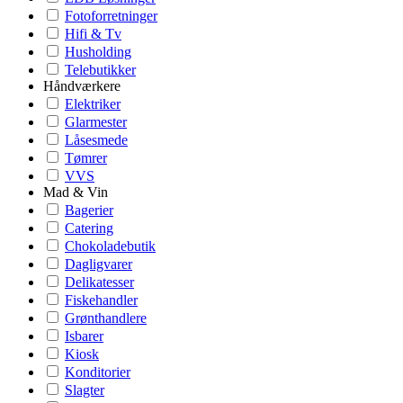
Fotoforretninger
Hifi & Tv
Husholding
Telebutikker
Håndværkere
Elektriker
Glarmester
Låsesmede
Tømrer
VVS
Mad & Vin
Bagerier
Catering
Chokoladebutik
Dagligvarer
Delikatesser
Fiskehandler
Grønthandlere
Isbarer
Kiosk
Konditorier
Slagter