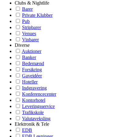
Clubs & Nightlife
Barer
Private Klubber
Pub
Stripbarer
Venues
Vinbarer
Diverse
Auktioner
Banker
Bedemænd
Forsikring
Gaveidéer
Hoteller
Indgravering
Konferencecenter
Kontorhotel
Leveringsservice
Trafikskole
Valutaveksling
Elektronik & Tele
EDB
EDB Løsninger