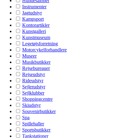
Hundesaloner
Instrumenter
Jagtudstyr
Kampsport
Kontorartikler
Kunstgalleri
Kunstmuseum
Legetøjsforretning
Motorcykelforhandlere
Museer
Musikbutikker
Rejsebureauer
Rejseudstyr
Rideudstyr
Sejlerudstyr
Sejlklubber
Shoppingcentre
Skiudstyr
Souvenirbutikker
Spa
Spillehaller
Sportsbutikker
Tankstationer