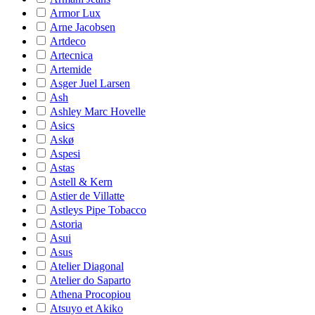
Armor Lux
Arne Jacobsen
Artdeco
Artecnica
Artemide
Asger Juel Larsen
Ash
Ashley Marc Hovelle
Asics
Askø
Aspesi
Astas
Astell & Kern
Astier de Villatte
Astleys Pipe Tobacco
Astoria
Asui
Asus
Atelier Diagonal
Atelier do Saparto
Athena Procopiou
Atsuyo et Akiko