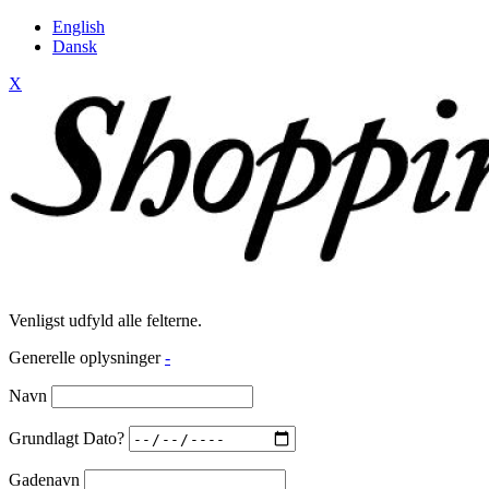
English
Dansk
X
Venligst udfyld alle felterne.
Generelle oplysninger
-
Navn
Grundlagt Dato?
Gadenavn