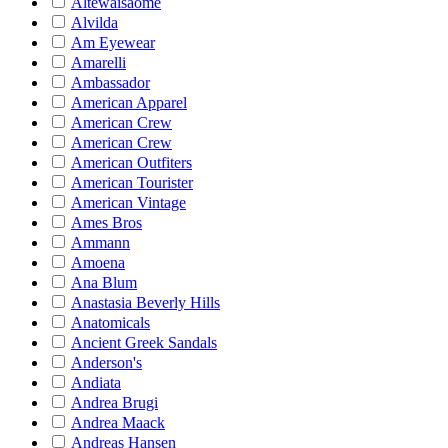
Altewaisaome
Alvilda
Am Eyewear
Amarelli
Ambassador
American Apparel
American Crew
American Crew
American Outfiters
American Tourister
American Vintage
Ames Bros
Ammann
Amoena
Ana Blum
Anastasia Beverly Hills
Anatomicals
Ancient Greek Sandals
Anderson's
Andiata
Andrea Brugi
Andrea Maack
Andreas Hansen