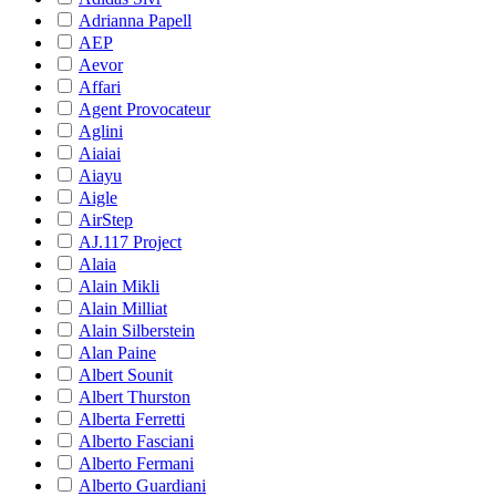
Adrianna Papell
AEP
Aevor
Affari
Agent Provocateur
Aglini
Aiaiai
Aiayu
Aigle
AirStep
AJ.117 Project
Alaia
Alain Mikli
Alain Milliat
Alain Silberstein
Alan Paine
Albert Sounit
Albert Thurston
Alberta Ferretti
Alberto Fasciani
Alberto Fermani
Alberto Guardiani