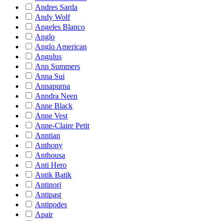
Andres Sarda
Andy Wolf
Angeles Blanco
Anglo
Anglo American
Angulus
Ann Summers
Anna Sui
Annapurna
Anndra Neen
Anne Black
Anne Vest
Anne-Claire Petit
Anntian
Anthony
Anthousa
Anti Hero
Antik Batik
Antinori
Antipast
Antipodes
Apair