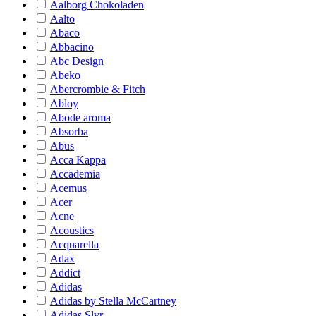
Aalborg Chokoladen
Aalto
Abaco
Abbacino
Abc Design
Abeko
Abercrombie & Fitch
Abloy
Abode aroma
Absorba
Abus
Acca Kappa
Accademia
Acemus
Acer
Acne
Acoustics
Acquarella
Adax
Addict
Adidas
Adidas by Stella McCartney
Adidas Slvr