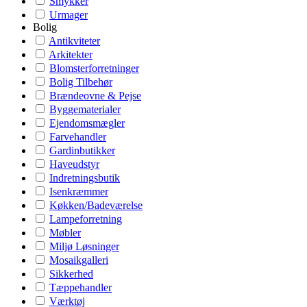
Smykker
Urmager
Bolig
Antikviteter
Arkitekter
Blomsterforretninger
Bolig Tilbehør
Brændeovne & Pejse
Byggematerialer
Ejendomsmægler
Farvehandler
Gardinbutikker
Haveudstyr
Indretningsbutik
Isenkræmmer
Køkken/Badeværelse
Lampeforretning
Møbler
Miljø Løsninger
Mosaikgalleri
Sikkerhed
Tæppehandler
Værktøj