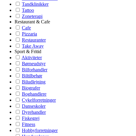
Tandklinikker
Tattoo
Zoneterapi
Restaurant & Cafe
Cafe
Pizzaria
Restauranter
Take Away
Sport & Fritid
Aktiviteter
Børneudstyr
Bilforhandler
Biltilbehør
Biludlejning
Biografer
Boghandlere
Cykelforretninger
Danseskoler
Dyrehandler
Fiskegrej
Fitness
Hobbyforretninger