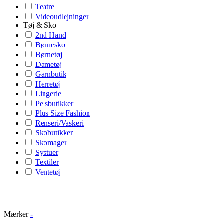
Teatre
Videoudlejninger
Tøj & Sko
2nd Hand
Børnesko
Børnetøj
Dametøj
Garnbutik
Herretøj
Lingerie
Pelsbutikker
Plus Size Fashion
Renseri/Vaskeri
Skobutikker
Skomager
Systuer
Textiler
Ventetøj
Mærker
-