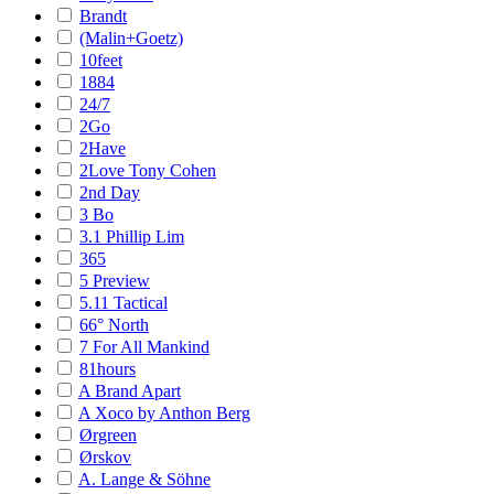
Brandt
(Malin+Goetz)
10feet
1884
24/7
2Go
2Have
2Love Tony Cohen
2nd Day
3 Bo
3.1 Phillip Lim
365
5 Preview
5.11 Tactical
66° North
7 For All Mankind
81hours
A Brand Apart
A Xoco by Anthon Berg
Ørgreen
Ørskov
A. Lange & Söhne