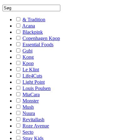
& Tradition
Acana
Blackpink
Copenhagen Kpop
Essential Foods
Gubi
Kong
Kpop
Le Klint
Life4Cuts
Light Point
Louis Poulsen
MiaCara
Monster
Mush
Nuura
Revitallash
Roze Avenue
Secto
Stray Kids