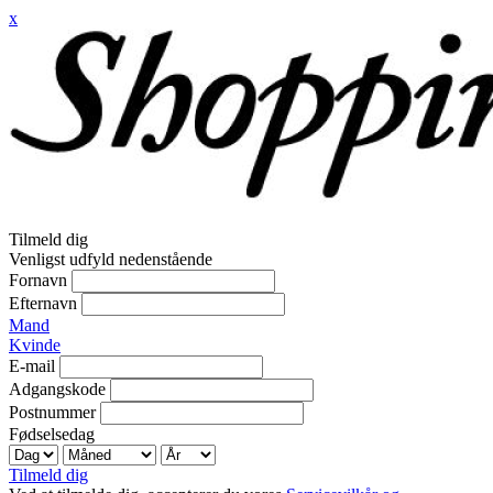
x
Tilmeld dig
Venligst udfyld nedenstående
Fornavn
Efternavn
Mand
Kvinde
E-mail
Adgangskode
Postnummer
Fødselsedag
Tilmeld dig