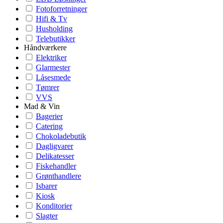
Fotoforretninger
Hifi & Tv
Husholding
Telebutikker
Håndværkere
Elektriker
Glarmester
Låsesmede
Tømrer
VVS
Mad & Vin
Bagerier
Catering
Chokoladebutik
Dagligvarer
Delikatesser
Fiskehandler
Grønthandlere
Isbarer
Kiosk
Konditorier
Slagter