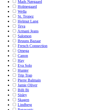
Mads Nørgaard
Holmegaard
Wella
St. Tropez
Helmut Lang
Teva
Armani Jeans
Salomon
Bruuns Bazaar
French Connection
Omega
Canon
Hay
Eva Solo
Hunter
Trip Trap
Pierre Balmain
Jamie Oliver
Billi Bi
Sisley
Skagen
Lindberg
Panasonic