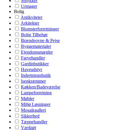
Smykker
Urmager
Bolig
Antikviteter
Arkitekter
Blomsterforretninger
Bolig Tilbehør
Brændeovne & Pejse
Byggematerialer
Ejendomsmægler
Farvehandler
Gardinbutikker
Haveudstyr
Indretningsbutik
Isenkræmmer
Køkken/Badeværelse
Lampeforretning
Møbler
Miljø Løsninger
Mosaikgalleri
Sikkerhed
Tæppehandler
Værktøj