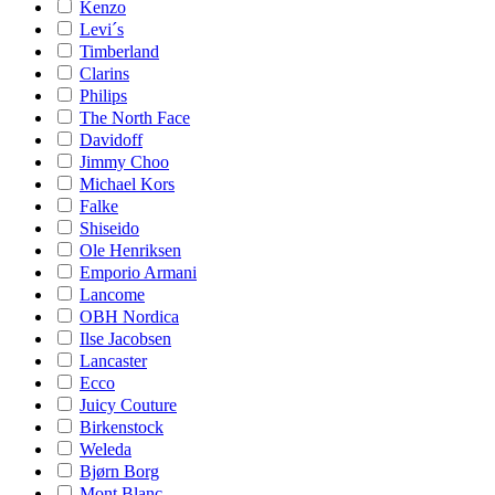
Kenzo
Levi´s
Timberland
Clarins
Philips
The North Face
Davidoff
Jimmy Choo
Michael Kors
Falke
Shiseido
Ole Henriksen
Emporio Armani
Lancome
OBH Nordica
Ilse Jacobsen
Lancaster
Ecco
Juicy Couture
Birkenstock
Weleda
Bjørn Borg
Mont Blanc