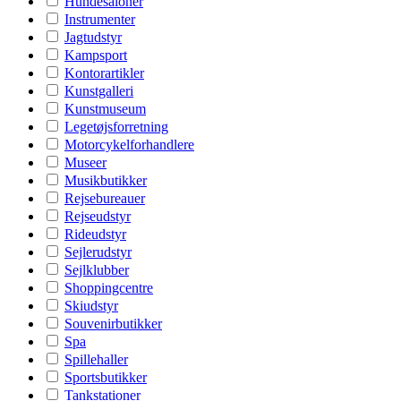
Hundesaloner
Instrumenter
Jagtudstyr
Kampsport
Kontorartikler
Kunstgalleri
Kunstmuseum
Legetøjsforretning
Motorcykelforhandlere
Museer
Musikbutikker
Rejsebureauer
Rejseudstyr
Rideudstyr
Sejlerudstyr
Sejlklubber
Shoppingcentre
Skiudstyr
Souvenirbutikker
Spa
Spillehaller
Sportsbutikker
Tankstationer