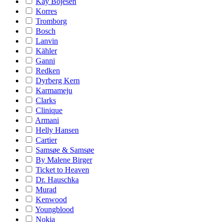
Kay Bojesen
Korres
Tromborg
Bosch
Lanvin
Kähler
Ganni
Redken
Dyrberg Kern
Karmameju
Clarks
Clinique
Armani
Helly Hansen
Cartier
Samsøe & Samsøe
By Malene Birger
Ticket to Heaven
Dr. Hauschka
Murad
Kenwood
Youngblood
Nokia