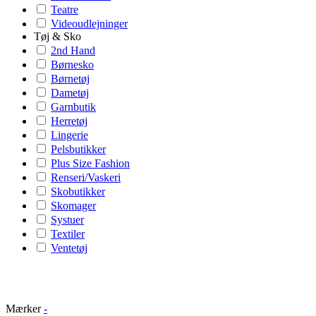
Teatre
Videoudlejninger
Tøj & Sko
2nd Hand
Børnesko
Børnetøj
Dametøj
Garnbutik
Herretøj
Lingerie
Pelsbutikker
Plus Size Fashion
Renseri/Vaskeri
Skobutikker
Skomager
Systuer
Textiler
Ventetøj
Mærker
-