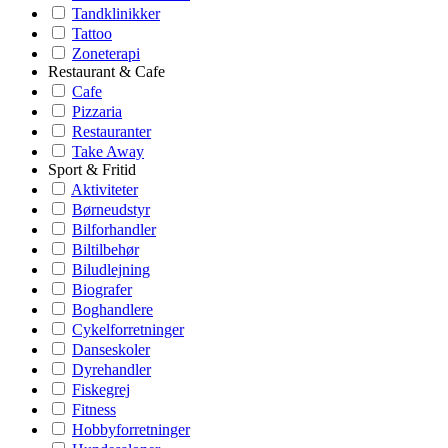
Tandklinikker
Tattoo
Zoneterapi
Restaurant & Cafe
Cafe
Pizzaria
Restauranter
Take Away
Sport & Fritid
Aktiviteter
Børneudstyr
Bilforhandler
Biltilbehør
Biludlejning
Biografer
Boghandlere
Cykelforretninger
Danseskoler
Dyrehandler
Fiskegrej
Fitness
Hobbyforretninger