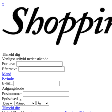
x
Tilmeld dig
Venligst udfyld nedenstående
Fornavn
Efternavn
Mand
Kvinde
E-mail
Adgangskode
Postnummer
Fødselsedag
Tilmeld dig