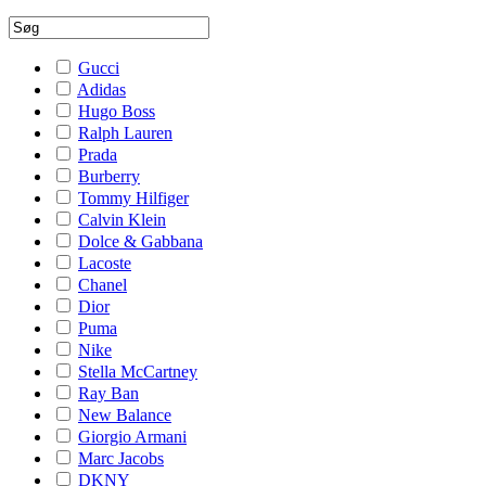
Gucci
Adidas
Hugo Boss
Ralph Lauren
Prada
Burberry
Tommy Hilfiger
Calvin Klein
Dolce & Gabbana
Lacoste
Chanel
Dior
Puma
Nike
Stella McCartney
Ray Ban
New Balance
Giorgio Armani
Marc Jacobs
DKNY