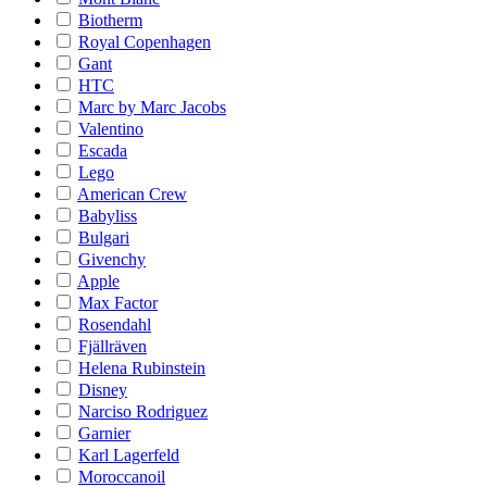
Biotherm
Royal Copenhagen
Gant
HTC
Marc by Marc Jacobs
Valentino
Escada
Lego
American Crew
Babyliss
Bulgari
Givenchy
Apple
Max Factor
Rosendahl
Fjällräven
Helena Rubinstein
Disney
Narciso Rodriguez
Garnier
Karl Lagerfeld
Moroccanoil