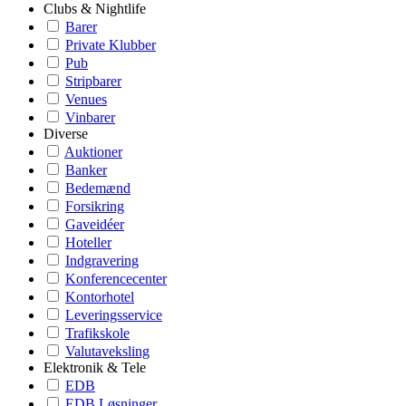
Clubs & Nightlife
Barer
Private Klubber
Pub
Stripbarer
Venues
Vinbarer
Diverse
Auktioner
Banker
Bedemænd
Forsikring
Gaveidéer
Hoteller
Indgravering
Konferencecenter
Kontorhotel
Leveringsservice
Trafikskole
Valutaveksling
Elektronik & Tele
EDB
EDB Løsninger