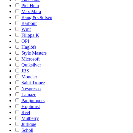
Piet Hein
Max Mara
Bang & Olufsen
Barbour
Wmf
Filippa K
OPI
Haglöfs
Style Masters
Microsoft
Quiksilver
JBS
Moncler
Saint Tropez
Nespresso
Lamaze
Parajumpers
Hoptimist
Reef
Mulberry
Jurlique
Scholl