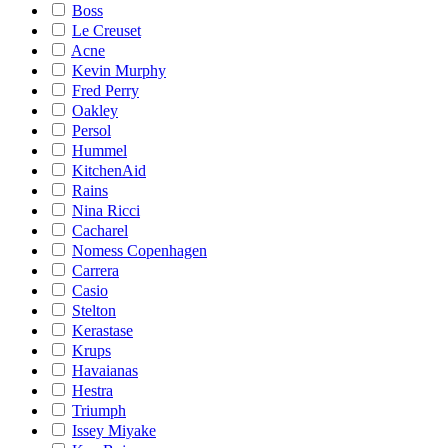
Boss
Le Creuset
Acne
Kevin Murphy
Fred Perry
Oakley
Persol
Hummel
KitchenAid
Rains
Nina Ricci
Cacharel
Nomess Copenhagen
Carrera
Casio
Stelton
Kerastase
Krups
Havaianas
Hestra
Triumph
Issey Miyake