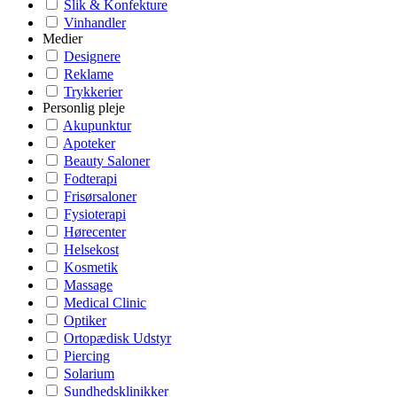
Slik & Konfekture
Vinhandler
Medier
Designere
Reklame
Trykkerier
Personlig pleje
Akupunktur
Apoteker
Beauty Saloner
Fodterapi
Frisørsaloner
Fysioterapi
Hørecenter
Helsekost
Kosmetik
Massage
Medical Clinic
Optiker
Ortopædisk Udstyr
Piercing
Solarium
Sundhedsklinikker