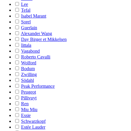
Lee
Tefal
Isabel Marant
Sorel
Guerlain
Alexander Wang
Day Birger et Mikkelsen
Iittala
Vagabond
Roberto Cavalli
Wolford
Bodum
Zwilling
Södahl
Peak Performance
Peugeot
Pillivuyt
Ren
Miu Miu
Essie
Schwarzkopf
Estée Lauder