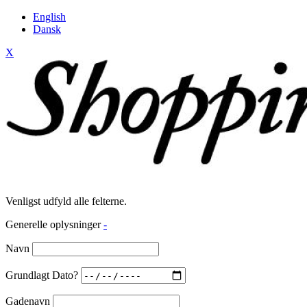
English
Dansk
X
Venligst udfyld alle felterne.
Generelle oplysninger
-
Navn
Grundlagt Dato?
Gadenavn