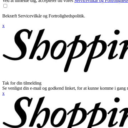
Ved at tilmelde dig, accepterer du vores
Servicevilkår og Fortroligheds
Bekræft Servicevilkår og Fortrolighedspolitik.
x
Tak for din tilmelding
Se venligst din e-mail og godkend linket, for at kunne komme i gang 
x