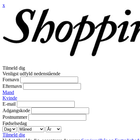
x
Tilmeld dig
Venligst udfyld nedenstående
Fornavn
Efternavn
Mand
Kvinde
E-mail
Adgangskode
Postnummer
Fødselsedag
Tilmeld dig