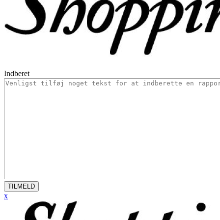
Indberet
TILMELD
x