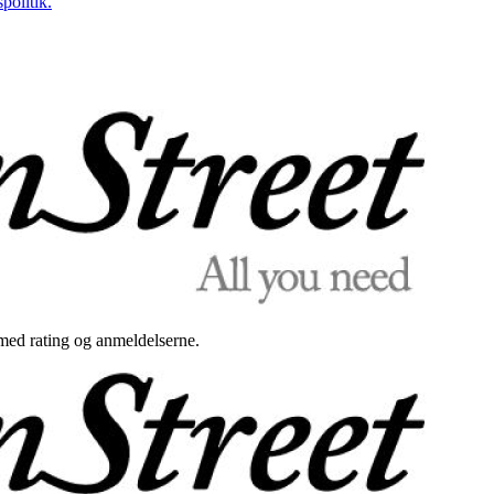
politik.
med rating og anmeldelserne.