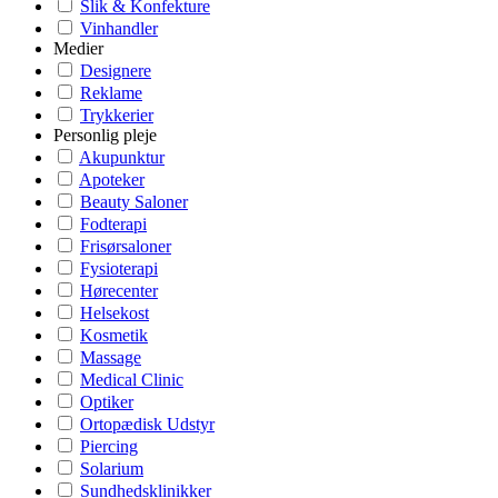
Slik & Konfekture
Vinhandler
Medier
Designere
Reklame
Trykkerier
Personlig pleje
Akupunktur
Apoteker
Beauty Saloner
Fodterapi
Frisørsaloner
Fysioterapi
Hørecenter
Helsekost
Kosmetik
Massage
Medical Clinic
Optiker
Ortopædisk Udstyr
Piercing
Solarium
Sundhedsklinikker