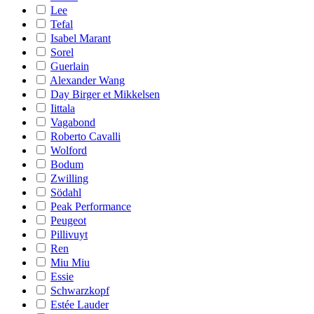
Lee
Tefal
Isabel Marant
Sorel
Guerlain
Alexander Wang
Day Birger et Mikkelsen
Iittala
Vagabond
Roberto Cavalli
Wolford
Bodum
Zwilling
Södahl
Peak Performance
Peugeot
Pillivuyt
Ren
Miu Miu
Essie
Schwarzkopf
Estée Lauder