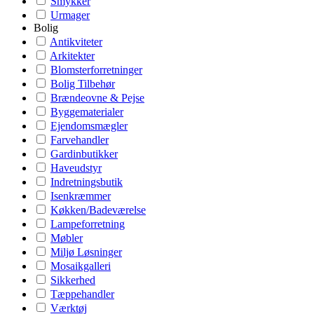
Smykker
Urmager
Bolig
Antikviteter
Arkitekter
Blomsterforretninger
Bolig Tilbehør
Brændeovne & Pejse
Byggematerialer
Ejendomsmægler
Farvehandler
Gardinbutikker
Haveudstyr
Indretningsbutik
Isenkræmmer
Køkken/Badeværelse
Lampeforretning
Møbler
Miljø Løsninger
Mosaikgalleri
Sikkerhed
Tæppehandler
Værktøj