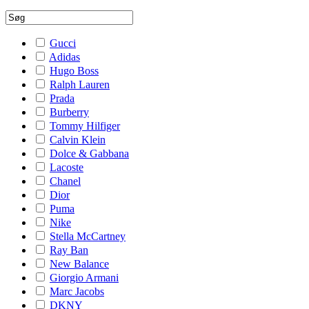
Gucci
Adidas
Hugo Boss
Ralph Lauren
Prada
Burberry
Tommy Hilfiger
Calvin Klein
Dolce & Gabbana
Lacoste
Chanel
Dior
Puma
Nike
Stella McCartney
Ray Ban
New Balance
Giorgio Armani
Marc Jacobs
DKNY