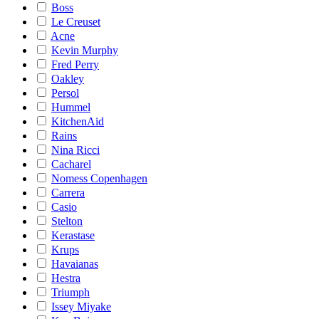
Boss
Le Creuset
Acne
Kevin Murphy
Fred Perry
Oakley
Persol
Hummel
KitchenAid
Rains
Nina Ricci
Cacharel
Nomess Copenhagen
Carrera
Casio
Stelton
Kerastase
Krups
Havaianas
Hestra
Triumph
Issey Miyake