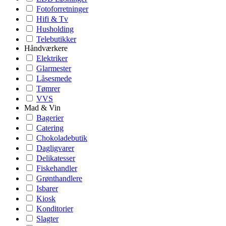
Fotoforretninger
Hifi & Tv
Husholding
Telebutikker
Håndværkere
Elektriker
Glarmester
Låsesmede
Tømrer
VVS
Mad & Vin
Bagerier
Catering
Chokoladebutik
Dagligvarer
Delikatesser
Fiskehandler
Grønthandlere
Isbarer
Kiosk
Konditorier
Slagter