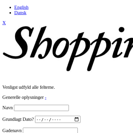
English
Dansk
X
Venligst udfyld alle felterne.
Generelle oplysninger
-
Navn
Grundlagt Dato?
Gadenavn