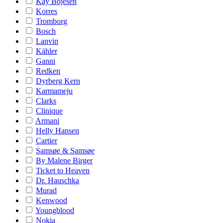
Kay Bojesen
Korres
Tromborg
Bosch
Lanvin
Kähler
Ganni
Redken
Dyrberg Kern
Karmameju
Clarks
Clinique
Armani
Helly Hansen
Cartier
Samsøe & Samsøe
By Malene Birger
Ticket to Heaven
Dr. Hauschka
Murad
Kenwood
Youngblood
Nokia