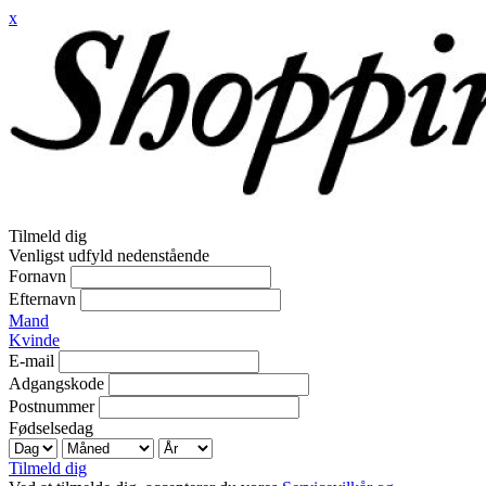
x
Tilmeld dig
Venligst udfyld nedenstående
Fornavn
Efternavn
Mand
Kvinde
E-mail
Adgangskode
Postnummer
Fødselsedag
Tilmeld dig