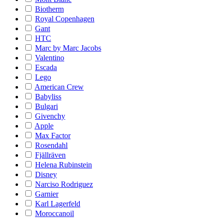
Biotherm
Royal Copenhagen
Gant
HTC
Marc by Marc Jacobs
Valentino
Escada
Lego
American Crew
Babyliss
Bulgari
Givenchy
Apple
Max Factor
Rosendahl
Fjällräven
Helena Rubinstein
Disney
Narciso Rodriguez
Garnier
Karl Lagerfeld
Moroccanoil