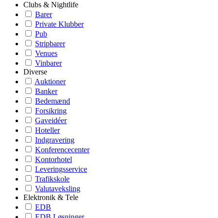
Clubs & Nightlife
Barer
Private Klubber
Pub
Stripbarer
Venues
Vinbarer
Diverse
Auktioner
Banker
Bedemænd
Forsikring
Gaveidéer
Hoteller
Indgravering
Konferencecenter
Kontorhotel
Leveringsservice
Trafikskole
Valutaveksling
Elektronik & Tele
EDB
EDB Løsninger