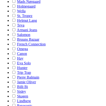
Mads Nørgaard
Holmegaard
Wella
St. Tropez
Helmut Lang
Teva
Armani Jeans
Salomon
Bruuns Bazaar
French Connection
Omega
Canon
Hay
Eva Solo
Hunter
Trip Trap
Pierre Balmain
Jamie Oliver
Billi Bi
Sisley
Skagen
Lindberg
Panasonic