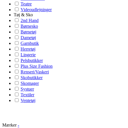
Teatre
Videoudlejninger
Tøj & Sko
2nd Hand
Børnesko
Børnetøj
Dametøj
Garnbutik
Herretøj
Lingerie
Pelsbutikker
Plus Size Fashion
Renseri/Vaskeri
Skobutikker
Skomager
Systuer
Textiler
Ventetøj
Mærker
-