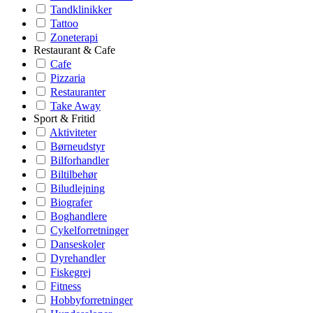
Tandklinikker
Tattoo
Zoneterapi
Restaurant & Cafe
Cafe
Pizzaria
Restauranter
Take Away
Sport & Fritid
Aktiviteter
Børneudstyr
Bilforhandler
Biltilbehør
Biludlejning
Biografer
Boghandlere
Cykelforretninger
Danseskoler
Dyrehandler
Fiskegrej
Fitness
Hobbyforretninger