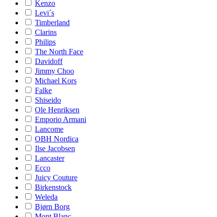
Kenzo
Levi´s
Timberland
Clarins
Philips
The North Face
Davidoff
Jimmy Choo
Michael Kors
Falke
Shiseido
Ole Henriksen
Emporio Armani
Lancome
OBH Nordica
Ilse Jacobsen
Lancaster
Ecco
Juicy Couture
Birkenstock
Weleda
Bjørn Borg
Mont Blanc