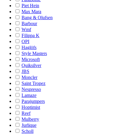
Piet Hein
Max Mara
Bang & Olufsen
Barbour
Wmf
Filippa K
OPI
Haglöfs
Style Masters
Microsoft
Quiksilver
JBS
Moncler
Saint Tropez
Nespresso
Lamaze
Parajumpers
Hoptimist
Reef
Mulberry
Jurlique
Scholl