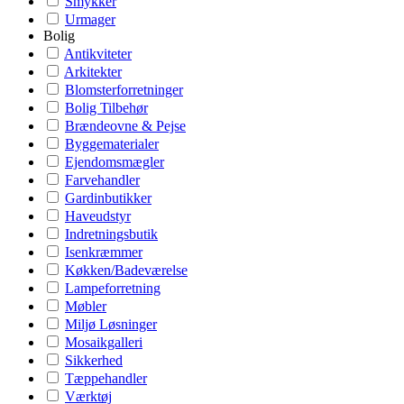
Smykker
Urmager
Bolig
Antikviteter
Arkitekter
Blomsterforretninger
Bolig Tilbehør
Brændeovne & Pejse
Byggematerialer
Ejendomsmægler
Farvehandler
Gardinbutikker
Haveudstyr
Indretningsbutik
Isenkræmmer
Køkken/Badeværelse
Lampeforretning
Møbler
Miljø Løsninger
Mosaikgalleri
Sikkerhed
Tæppehandler
Værktøj