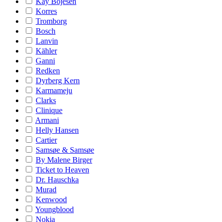
Kay Bojesen
Korres
Tromborg
Bosch
Lanvin
Kähler
Ganni
Redken
Dyrberg Kern
Karmameju
Clarks
Clinique
Armani
Helly Hansen
Cartier
Samsøe & Samsøe
By Malene Birger
Ticket to Heaven
Dr. Hauschka
Murad
Kenwood
Youngblood
Nokia