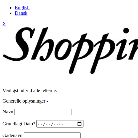
English
Dansk
X
Venligst udfyld alle felterne.
Generelle oplysninger
-
Navn
Grundlagt Dato?
Gadenavn