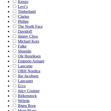
Kenzo
Levi´s
Timberland
Clarins
Philips
The North Face
Davidoff
Jimmy Choo
Michael Kors
Falke
Shiseido
Ole Henriksen
Emporio Armani
Lancome
OBH Nordica
Ilse Jacobsen
Lancaster
Ecco
Juicy Couture
Birkenstock
Weleda
Bjørn Borg
Mont Blanc