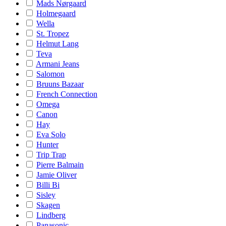
Mads Nørgaard
Holmegaard
Wella
St. Tropez
Helmut Lang
Teva
Armani Jeans
Salomon
Bruuns Bazaar
French Connection
Omega
Canon
Hay
Eva Solo
Hunter
Trip Trap
Pierre Balmain
Jamie Oliver
Billi Bi
Sisley
Skagen
Lindberg
Panasonic