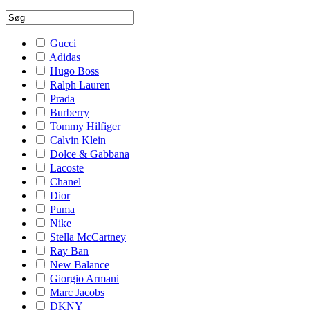
Gucci
Adidas
Hugo Boss
Ralph Lauren
Prada
Burberry
Tommy Hilfiger
Calvin Klein
Dolce & Gabbana
Lacoste
Chanel
Dior
Puma
Nike
Stella McCartney
Ray Ban
New Balance
Giorgio Armani
Marc Jacobs
DKNY