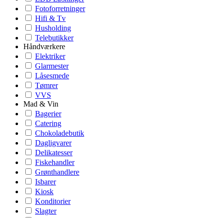
Fotoforretninger
Hifi & Tv
Husholding
Telebutikker
Håndværkere
Elektriker
Glarmester
Låsesmede
Tømrer
VVS
Mad & Vin
Bagerier
Catering
Chokoladebutik
Dagligvarer
Delikatesser
Fiskehandler
Grønthandlere
Isbarer
Kiosk
Konditorier
Slagter