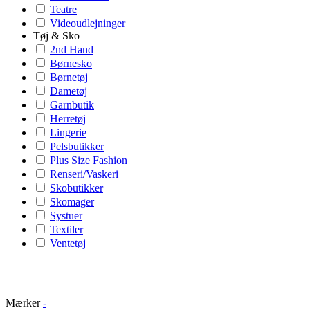
Teatre
Videoudlejninger
Tøj & Sko
2nd Hand
Børnesko
Børnetøj
Dametøj
Garnbutik
Herretøj
Lingerie
Pelsbutikker
Plus Size Fashion
Renseri/Vaskeri
Skobutikker
Skomager
Systuer
Textiler
Ventetøj
Mærker
-