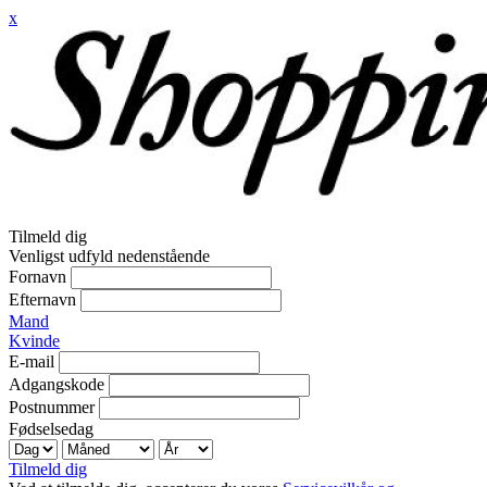
x
Tilmeld dig
Venligst udfyld nedenstående
Fornavn
Efternavn
Mand
Kvinde
E-mail
Adgangskode
Postnummer
Fødselsedag
Tilmeld dig