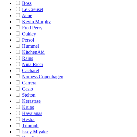
Boss
Le Creuset
Acne
Kevin Murphy
Fred Perry
Oakley
Persol
Hummel
KitchenAid
Rains
Nina Ricci
Cacharel
Nomess Copenhagen
Carrera
Casio
Stelton
Kerastase
Krups
Havaianas
Hestra
Triumph
Issey Miyake