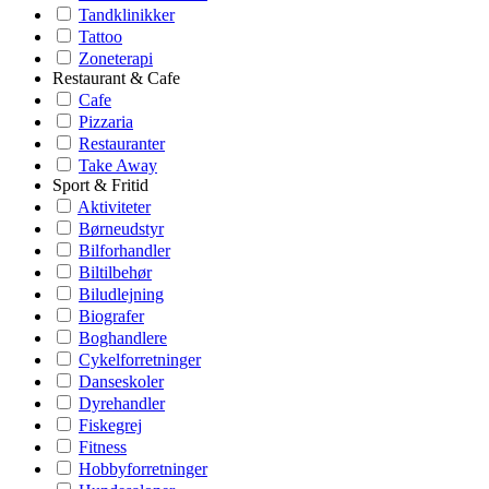
Tandklinikker
Tattoo
Zoneterapi
Restaurant & Cafe
Cafe
Pizzaria
Restauranter
Take Away
Sport & Fritid
Aktiviteter
Børneudstyr
Bilforhandler
Biltilbehør
Biludlejning
Biografer
Boghandlere
Cykelforretninger
Danseskoler
Dyrehandler
Fiskegrej
Fitness
Hobbyforretninger