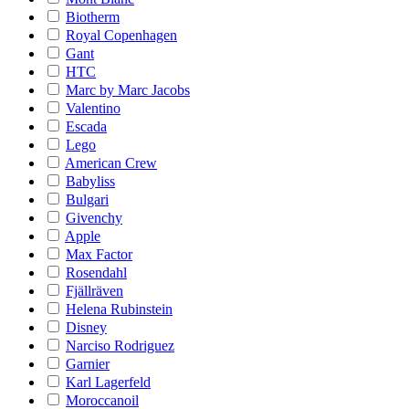
Biotherm
Royal Copenhagen
Gant
HTC
Marc by Marc Jacobs
Valentino
Escada
Lego
American Crew
Babyliss
Bulgari
Givenchy
Apple
Max Factor
Rosendahl
Fjällräven
Helena Rubinstein
Disney
Narciso Rodriguez
Garnier
Karl Lagerfeld
Moroccanoil