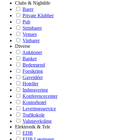
Clubs & Nightlife
Barer
Private Klubber
Pub
Stripbarer
Venues
Vinbarer
Diverse
Auktioner
Banker
Bedemænd
Forsikring
Gaveidéer
Hoteller
Indgravering
Konferencecenter
Kontorhotel
Leveringsservice
Trafikskole
Valutaveksling
Elektronik & Tele
EDB
EDB Løsninger