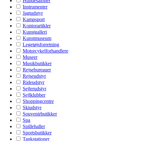
Hundesaloner
Instrumenter
Jagtudstyr
Kampsport
Kontorartikler
Kunstgalleri
Kunstmuseum
Legetøjsforretning
Motorcykelforhandlere
Museer
Musikbutikker
Rejsebureauer
Rejseudstyr
Rideudstyr
Sejlerudstyr
Sejlklubber
Shoppingcentre
Skiudstyr
Souvenirbutikker
Spa
Spillehaller
Sportsbutikker
Tankstationer