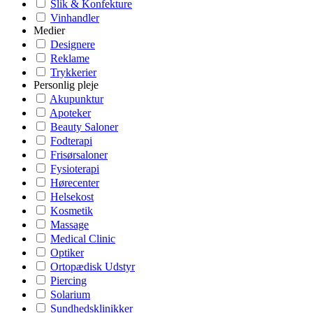
Slik & Konfekture
Vinhandler
Medier
Designere
Reklame
Trykkerier
Personlig pleje
Akupunktur
Apoteker
Beauty Saloner
Fodterapi
Frisørsaloner
Fysioterapi
Hørecenter
Helsekost
Kosmetik
Massage
Medical Clinic
Optiker
Ortopædisk Udstyr
Piercing
Solarium
Sundhedsklinikker