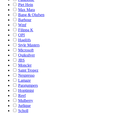
Piet Hein
Max Mara
Bang & Olufsen
Barbour
Wmf
Filippa K
OPI
Haglöfs
Style Masters
Microsoft
Quiksilver
JBS
Moncler
Saint Tropez
Nespresso
Lamaze
Parajumpers
Hoptimist
Reef
Mulberry
Jurlique
Scholl