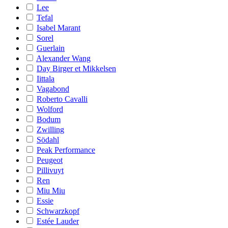
Lee
Tefal
Isabel Marant
Sorel
Guerlain
Alexander Wang
Day Birger et Mikkelsen
Iittala
Vagabond
Roberto Cavalli
Wolford
Bodum
Zwilling
Södahl
Peak Performance
Peugeot
Pillivuyt
Ren
Miu Miu
Essie
Schwarzkopf
Estée Lauder