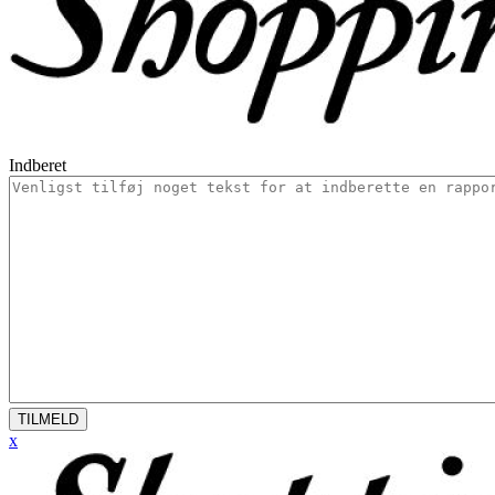
Indberet
TILMELD
x