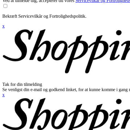
Ved at tilmelde dig, accepterer du vores
Servicevilkår og Fortroligheds
Bekræft Servicevilkår og Fortrolighedspolitik.
x
Tak for din tilmelding
Se venligst din e-mail og godkend linket, for at kunne komme i gang 
x