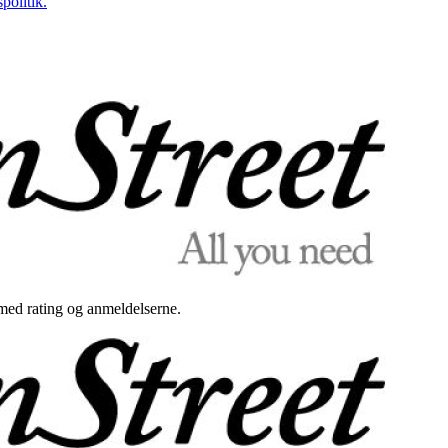
politik.
med rating og anmeldelserne.