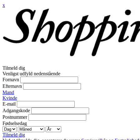
x
Tilmeld dig
Venligst udfyld nedenstående
Fornavn
Efternavn
Mand
Kvinde
E-mail
Adgangskode
Postnummer
Fødselsedag
Tilmeld dig