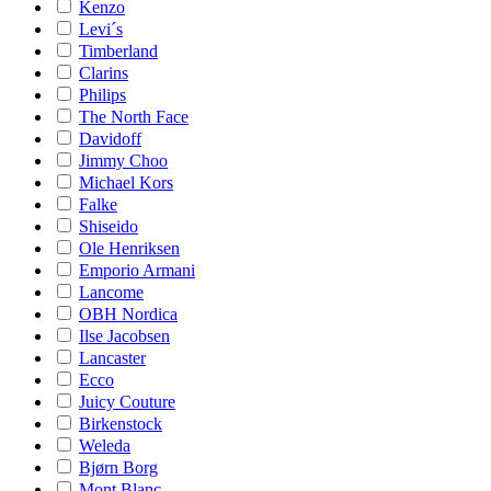
Kenzo
Levi´s
Timberland
Clarins
Philips
The North Face
Davidoff
Jimmy Choo
Michael Kors
Falke
Shiseido
Ole Henriksen
Emporio Armani
Lancome
OBH Nordica
Ilse Jacobsen
Lancaster
Ecco
Juicy Couture
Birkenstock
Weleda
Bjørn Borg
Mont Blanc