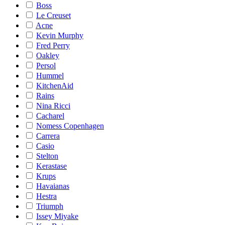
Boss
Le Creuset
Acne
Kevin Murphy
Fred Perry
Oakley
Persol
Hummel
KitchenAid
Rains
Nina Ricci
Cacharel
Nomess Copenhagen
Carrera
Casio
Stelton
Kerastase
Krups
Havaianas
Hestra
Triumph
Issey Miyake