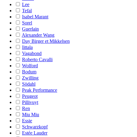
Lee
Tefal
Isabel Marant
Sorel
Guerlain
Alexander Wang
Day Birger et Mikkelsen
Iittala
Vagabond
Roberto Cavalli
Wolford
Bodum
Zwilling
Södahl
Peak Performance
Peugeot
Pillivuyt
Ren
Miu Miu
Essie
Schwarzkopf
Estée Lauder