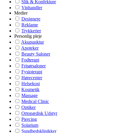
Slik & Konfekture
Vinhandler
Medier
Designere
Reklame
Trykkerier
Personlig pleje
Akupunktur
Apoteker
Beauty Saloner
Fodterapi
Frisørsaloner
Fysioterapi
Hørecenter
Helsekost
Kosmetik
Massage
Medical Clinic
Optiker
Ortopædisk Udstyr
Piercing
Solarium
Sundhedsklinikker