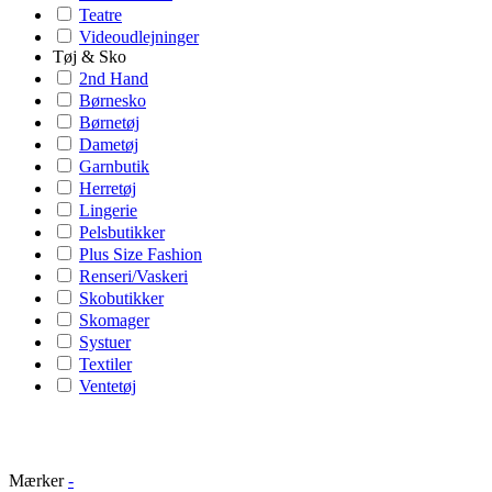
Teatre
Videoudlejninger
Tøj & Sko
2nd Hand
Børnesko
Børnetøj
Dametøj
Garnbutik
Herretøj
Lingerie
Pelsbutikker
Plus Size Fashion
Renseri/Vaskeri
Skobutikker
Skomager
Systuer
Textiler
Ventetøj
Mærker
-