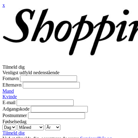
x
Tilmeld dig
Venligst udfyld nedenstående
Fornavn
Efternavn
Mand
Kvinde
E-mail
Adgangskode
Postnummer
Fødselsedag
Tilmeld dig