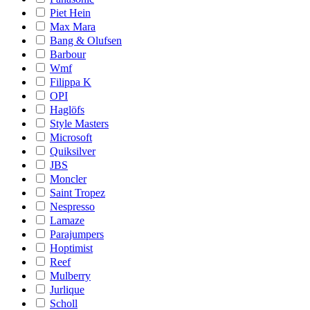
Piet Hein
Max Mara
Bang & Olufsen
Barbour
Wmf
Filippa K
OPI
Haglöfs
Style Masters
Microsoft
Quiksilver
JBS
Moncler
Saint Tropez
Nespresso
Lamaze
Parajumpers
Hoptimist
Reef
Mulberry
Jurlique
Scholl