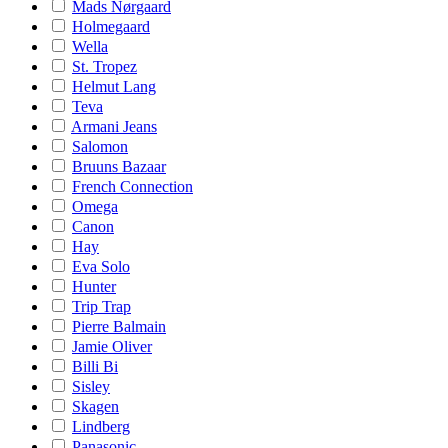
Mads Nørgaard
Holmegaard
Wella
St. Tropez
Helmut Lang
Teva
Armani Jeans
Salomon
Bruuns Bazaar
French Connection
Omega
Canon
Hay
Eva Solo
Hunter
Trip Trap
Pierre Balmain
Jamie Oliver
Billi Bi
Sisley
Skagen
Lindberg
Panasonic