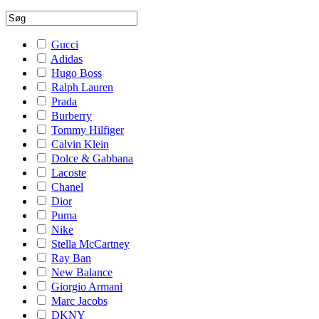
Gucci
Adidas
Hugo Boss
Ralph Lauren
Prada
Burberry
Tommy Hilfiger
Calvin Klein
Dolce & Gabbana
Lacoste
Chanel
Dior
Puma
Nike
Stella McCartney
Ray Ban
New Balance
Giorgio Armani
Marc Jacobs
DKNY