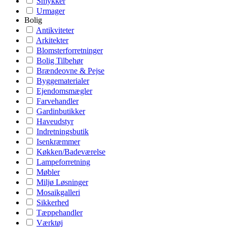
Smykker
Urmager
Bolig
Antikviteter
Arkitekter
Blomsterforretninger
Bolig Tilbehør
Brændeovne & Pejse
Byggematerialer
Ejendomsmægler
Farvehandler
Gardinbutikker
Haveudstyr
Indretningsbutik
Isenkræmmer
Køkken/Badeværelse
Lampeforretning
Møbler
Miljø Løsninger
Mosaikgalleri
Sikkerhed
Tæppehandler
Værktøj