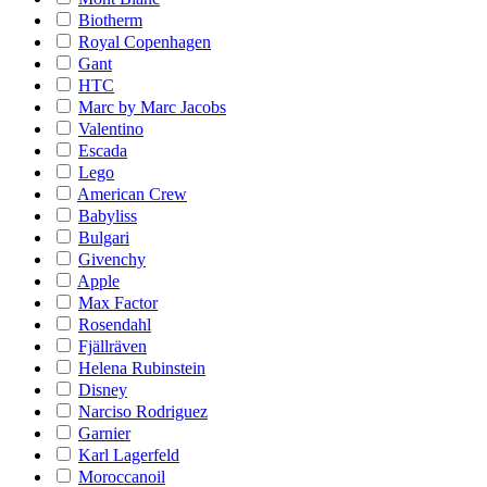
Biotherm
Royal Copenhagen
Gant
HTC
Marc by Marc Jacobs
Valentino
Escada
Lego
American Crew
Babyliss
Bulgari
Givenchy
Apple
Max Factor
Rosendahl
Fjällräven
Helena Rubinstein
Disney
Narciso Rodriguez
Garnier
Karl Lagerfeld
Moroccanoil