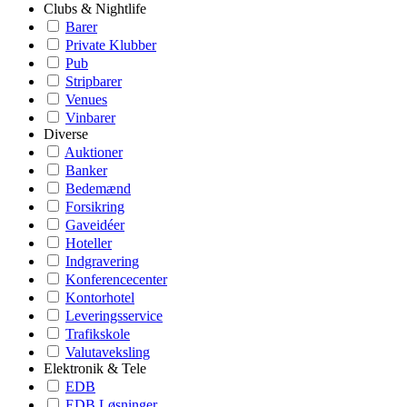
Clubs & Nightlife
Barer
Private Klubber
Pub
Stripbarer
Venues
Vinbarer
Diverse
Auktioner
Banker
Bedemænd
Forsikring
Gaveidéer
Hoteller
Indgravering
Konferencecenter
Kontorhotel
Leveringsservice
Trafikskole
Valutaveksling
Elektronik & Tele
EDB
EDB Løsninger