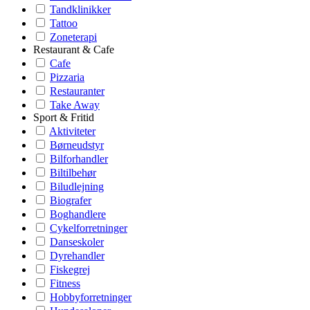
Tandklinikker
Tattoo
Zoneterapi
Restaurant & Cafe
Cafe
Pizzaria
Restauranter
Take Away
Sport & Fritid
Aktiviteter
Børneudstyr
Bilforhandler
Biltilbehør
Biludlejning
Biografer
Boghandlere
Cykelforretninger
Danseskoler
Dyrehandler
Fiskegrej
Fitness
Hobbyforretninger