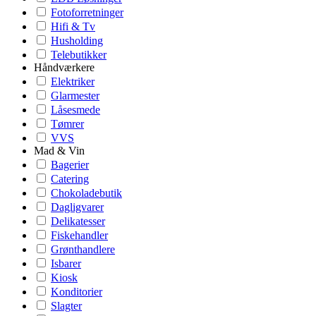
Fotoforretninger
Hifi & Tv
Husholding
Telebutikker
Håndværkere
Elektriker
Glarmester
Låsesmede
Tømrer
VVS
Mad & Vin
Bagerier
Catering
Chokoladebutik
Dagligvarer
Delikatesser
Fiskehandler
Grønthandlere
Isbarer
Kiosk
Konditorier
Slagter