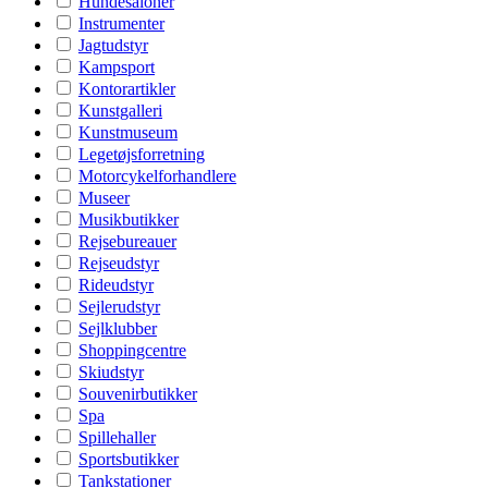
Hundesaloner
Instrumenter
Jagtudstyr
Kampsport
Kontorartikler
Kunstgalleri
Kunstmuseum
Legetøjsforretning
Motorcykelforhandlere
Museer
Musikbutikker
Rejsebureauer
Rejseudstyr
Rideudstyr
Sejlerudstyr
Sejlklubber
Shoppingcentre
Skiudstyr
Souvenirbutikker
Spa
Spillehaller
Sportsbutikker
Tankstationer