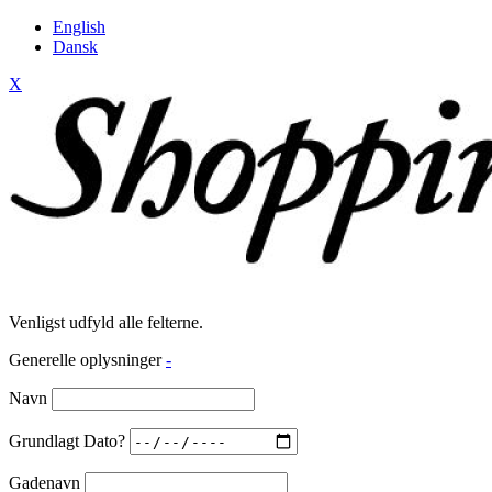
English
Dansk
X
Venligst udfyld alle felterne.
Generelle oplysninger
-
Navn
Grundlagt Dato?
Gadenavn