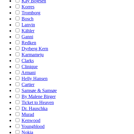
Kay Bojesen
Korres
Tromborg
Bosch
Lanvin
Kähler
Ganni
Redken
Dyrberg Kern
Karmameju
Clarks
Clinique
Armani
Helly Hansen
Cartier
Samsøe & Samsøe
By Malene Birger
Ticket to Heaven
Dr. Hauschka
Murad
Kenwood
Youngblood
Nokia