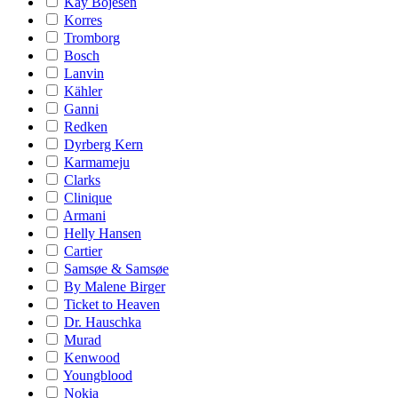
Kay Bojesen
Korres
Tromborg
Bosch
Lanvin
Kähler
Ganni
Redken
Dyrberg Kern
Karmameju
Clarks
Clinique
Armani
Helly Hansen
Cartier
Samsøe & Samsøe
By Malene Birger
Ticket to Heaven
Dr. Hauschka
Murad
Kenwood
Youngblood
Nokia