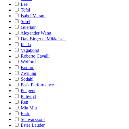
Lee
Tefal
Isabel Marant
Sorel
Guerlain
Alexander Wang
Day Birger et Mikkelsen
Iittala
Vagabond
Roberto Cavalli
Wolford
Bodum
Zwilling
Södahl
Peak Performance
Peugeot
Pillivuyt
Ren
Miu Miu
Essie
Schwarzkopf
Estée Lauder