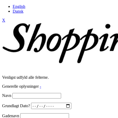
English
Dansk
X
Venligst udfyld alle felterne.
Generelle oplysninger
-
Navn
Grundlagt Dato?
Gadenavn