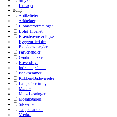
Smykker
Urmager
Bolig
Antikviteter
Arkitekter
Blomsterforretninger
Bolig Tilbehør
Brændeovne & Pejse
Byggematerialer
Ejendomsmægler
Farvehandler
Gardinbutikker
Haveudstyr
Indretningsbutik
Isenkræmmer
Køkken/Badeværelse
Lampeforretning
Møbler
Miljø Løsninger
Mosaikgalleri
Sikkerhed
Tæppehandler
Værktøj