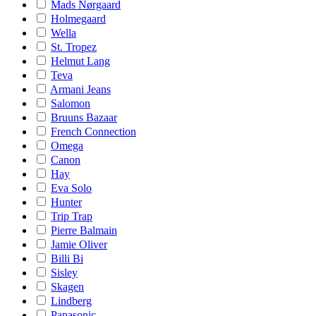
Mads Nørgaard
Holmegaard
Wella
St. Tropez
Helmut Lang
Teva
Armani Jeans
Salomon
Bruuns Bazaar
French Connection
Omega
Canon
Hay
Eva Solo
Hunter
Trip Trap
Pierre Balmain
Jamie Oliver
Billi Bi
Sisley
Skagen
Lindberg
Panasonic