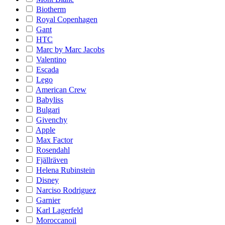
Biotherm
Royal Copenhagen
Gant
HTC
Marc by Marc Jacobs
Valentino
Escada
Lego
American Crew
Babyliss
Bulgari
Givenchy
Apple
Max Factor
Rosendahl
Fjällräven
Helena Rubinstein
Disney
Narciso Rodriguez
Garnier
Karl Lagerfeld
Moroccanoil