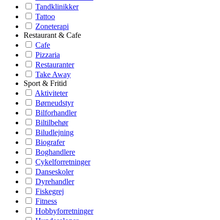
Tandklinikker
Tattoo
Zoneterapi
Restaurant & Cafe
Cafe
Pizzaria
Restauranter
Take Away
Sport & Fritid
Aktiviteter
Børneudstyr
Bilforhandler
Biltilbehør
Biludlejning
Biografer
Boghandlere
Cykelforretninger
Danseskoler
Dyrehandler
Fiskegrej
Fitness
Hobbyforretninger