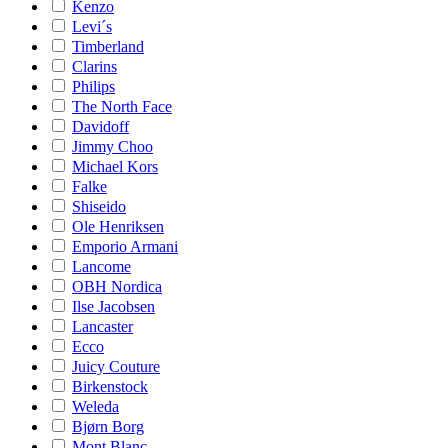
Kenzo
Levi´s
Timberland
Clarins
Philips
The North Face
Davidoff
Jimmy Choo
Michael Kors
Falke
Shiseido
Ole Henriksen
Emporio Armani
Lancome
OBH Nordica
Ilse Jacobsen
Lancaster
Ecco
Juicy Couture
Birkenstock
Weleda
Bjørn Borg
Mont Blanc