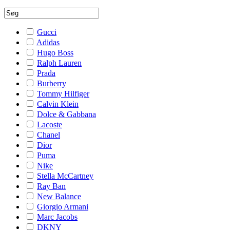
Gucci
Adidas
Hugo Boss
Ralph Lauren
Prada
Burberry
Tommy Hilfiger
Calvin Klein
Dolce & Gabbana
Lacoste
Chanel
Dior
Puma
Nike
Stella McCartney
Ray Ban
New Balance
Giorgio Armani
Marc Jacobs
DKNY