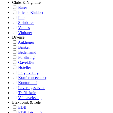
Clubs & Nightlife
Barer
Private Klubber
Pub
Stripbarer
Venues
Vinbarer
Diverse
Auktioner
Banker
Bedemænd
Forsikring
Gaveidéer
Hoteller
Indgravering
Konferencecenter
Kontorhotel
Leveringsservice
Trafikskole
Valutaveksling
Elektronik & Tele
EDB
EDB Løsninger