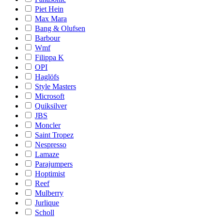
Piet Hein
Max Mara
Bang & Olufsen
Barbour
Wmf
Filippa K
OPI
Haglöfs
Style Masters
Microsoft
Quiksilver
JBS
Moncler
Saint Tropez
Nespresso
Lamaze
Parajumpers
Hoptimist
Reef
Mulberry
Jurlique
Scholl