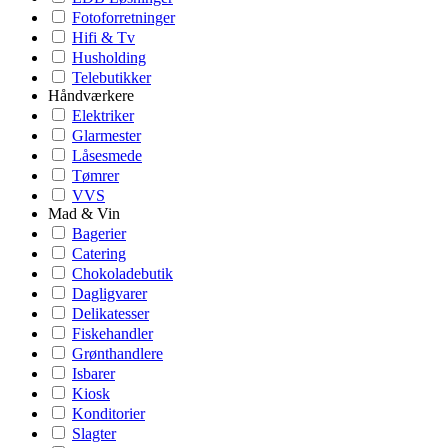
Fotoforretninger
Hifi & Tv
Husholding
Telebutikker
Håndværkere
Elektriker
Glarmester
Låsesmede
Tømrer
VVS
Mad & Vin
Bagerier
Catering
Chokoladebutik
Dagligvarer
Delikatesser
Fiskehandler
Grønthandlere
Isbarer
Kiosk
Konditorier
Slagter