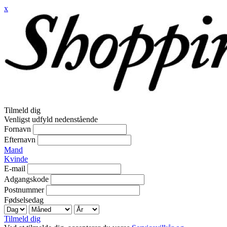
x
Tilmeld dig
Venligst udfyld nedenstående
Fornavn
Efternavn
Mand
Kvinde
E-mail
Adgangskode
Postnummer
Fødselsedag
Tilmeld dig