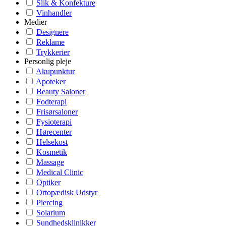
Slik & Konfekture
Vinhandler
Medier
Designere
Reklame
Trykkerier
Personlig pleje
Akupunktur
Apoteker
Beauty Saloner
Fodterapi
Frisørsaloner
Fysioterapi
Hørecenter
Helsekost
Kosmetik
Massage
Medical Clinic
Optiker
Ortopædisk Udstyr
Piercing
Solarium
Sundhedsklinikker