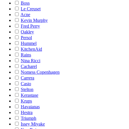
Boss
Le Creuset
Acne
Kevin Murphy
Fred Perry
Oakley
Persol
Hummel
KitchenAid
Rains
Nina Ricci
Cacharel
Nomess Copenhagen
Carrera
Casio
Stelton
Kerastase
Krups
Havaianas
Hestra
Triumph
Issey Miyake