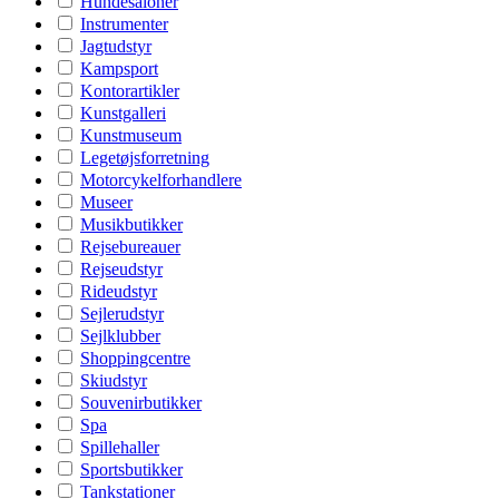
Hundesaloner
Instrumenter
Jagtudstyr
Kampsport
Kontorartikler
Kunstgalleri
Kunstmuseum
Legetøjsforretning
Motorcykelforhandlere
Museer
Musikbutikker
Rejsebureauer
Rejseudstyr
Rideudstyr
Sejlerudstyr
Sejlklubber
Shoppingcentre
Skiudstyr
Souvenirbutikker
Spa
Spillehaller
Sportsbutikker
Tankstationer