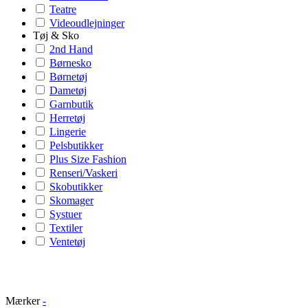
Teatre
Videoudlejninger
Tøj & Sko
2nd Hand
Børnesko
Børnetøj
Dametøj
Garnbutik
Herretøj
Lingerie
Pelsbutikker
Plus Size Fashion
Renseri/Vaskeri
Skobutikker
Skomager
Systuer
Textiler
Ventetøj
Mærker
-