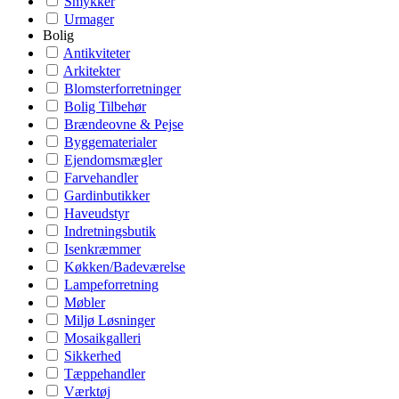
Smykker
Urmager
Bolig
Antikviteter
Arkitekter
Blomsterforretninger
Bolig Tilbehør
Brændeovne & Pejse
Byggematerialer
Ejendomsmægler
Farvehandler
Gardinbutikker
Haveudstyr
Indretningsbutik
Isenkræmmer
Køkken/Badeværelse
Lampeforretning
Møbler
Miljø Løsninger
Mosaikgalleri
Sikkerhed
Tæppehandler
Værktøj