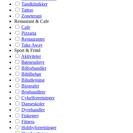
Tandklinikker
Tattoo
Zoneterapi
Restaurant & Cafe
Cafe
Pizzaria
Restauranter
Take Away
Sport & Fritid
Aktiviteter
Børneudstyr
Bilforhandler
Biltilbehør
Biludlejning
Biografer
Boghandlere
Cykelforretninger
Danseskoler
Dyrehandler
Fiskegrej
Fitness
Hobbyforretninger