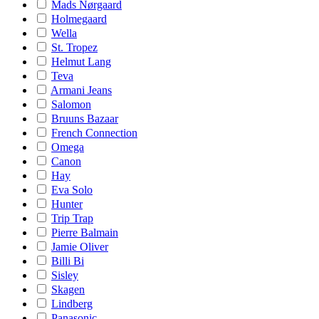
Mads Nørgaard
Holmegaard
Wella
St. Tropez
Helmut Lang
Teva
Armani Jeans
Salomon
Bruuns Bazaar
French Connection
Omega
Canon
Hay
Eva Solo
Hunter
Trip Trap
Pierre Balmain
Jamie Oliver
Billi Bi
Sisley
Skagen
Lindberg
Panasonic