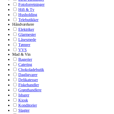
Fotoforretninger
Hifi & Tv
Husholding
Telebutikker
Håndværkere
Elektriker
Glarmester
Låsesmede
Tømrer
VVS
Mad & Vin
Bagerier
Catering
Chokoladebutik
Dagligvarer
Delikatesser
Fiskehandler
Grønthandlere
Isbarer
Kiosk
Konditorier
Slagter