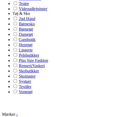
Teatre
Videoudlejninger
Tøj & Sko
2nd Hand
Børnesko
Børnetøj
Dametøj
Garnbutik
Herretøj
Lingerie
Pelsbutikker
Plus Size Fashion
Renseri/Vaskeri
Skobutikker
Skomager
Systuer
Textiler
Ventetøj
Mærker
-