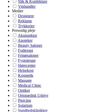
Slik & Konfekture
Vinhandler
Medier
Designere
Reklame
Trykkerier
Personlig pleje
Akupunktur
Apoteker
Beauty Saloner
Fodterapi
Frisørsaloner
Fysioterapi
Hørecenter
Helsekost
Kosmetik
Massage
Medical Clinic
Optiker
Ortopædisk Udstyr
Piercing
Solarium
Sundhedsklinikker