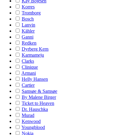
Kay Bojesen
Korres
Tromborg
Bosch
Lanvin
Kähler
Ganni
Redken
Dyrberg Kern
Karmameju
Clarks
Clinique
Armani
Helly Hansen
Cartier
Samsøe & Samsøe
By Malene Birger
Ticket to Heaven
Dr. Hauschka
Murad
Kenwood
Youngblood
Nokia