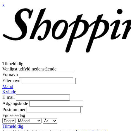
x
Tilmeld dig
Venligst udfyld nedenstående
Fornavn
Efternavn
Mand
Kvinde
E-mail
Adgangskode
Postnummer
Fødselsedag
Tilmeld dig