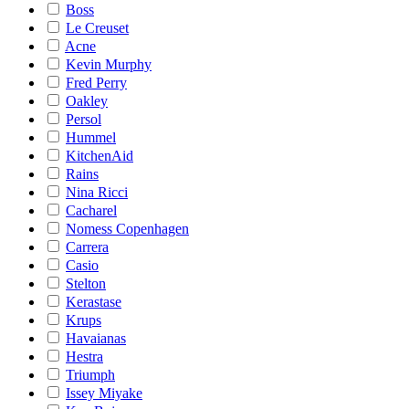
Boss
Le Creuset
Acne
Kevin Murphy
Fred Perry
Oakley
Persol
Hummel
KitchenAid
Rains
Nina Ricci
Cacharel
Nomess Copenhagen
Carrera
Casio
Stelton
Kerastase
Krups
Havaianas
Hestra
Triumph
Issey Miyake