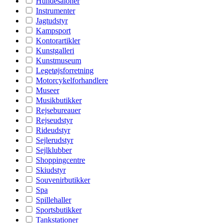
Hundesaloner
Instrumenter
Jagtudstyr
Kampsport
Kontorartikler
Kunstgalleri
Kunstmuseum
Legetøjsforretning
Motorcykelforhandlere
Museer
Musikbutikker
Rejsebureauer
Rejseudstyr
Rideudstyr
Sejlerudstyr
Sejlklubber
Shoppingcentre
Skiudstyr
Souvenirbutikker
Spa
Spillehaller
Sportsbutikker
Tankstationer