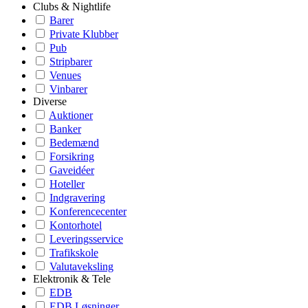
Clubs & Nightlife
Barer
Private Klubber
Pub
Stripbarer
Venues
Vinbarer
Diverse
Auktioner
Banker
Bedemænd
Forsikring
Gaveidéer
Hoteller
Indgravering
Konferencecenter
Kontorhotel
Leveringsservice
Trafikskole
Valutaveksling
Elektronik & Tele
EDB
EDB Løsninger