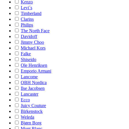
Kenzo
Levi´s
Timberland
Clarins
Philips
The North Face
Davidoff
Jimmy Choo
Michael Kors
Falke
Shiseido
Ole Henriksen
Emporio Armani
Lancome
OBH Nordica
Ilse Jacobsen
Lancaster
Ecco
Juicy Couture
Birkenstock
Weleda
Bjørn Borg
Mont Blanc