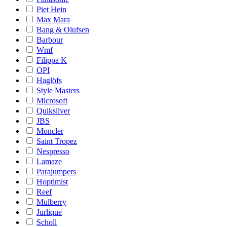
Piet Hein
Max Mara
Bang & Olufsen
Barbour
Wmf
Filippa K
OPI
Haglöfs
Style Masters
Microsoft
Quiksilver
JBS
Moncler
Saint Tropez
Nespresso
Lamaze
Parajumpers
Hoptimist
Reef
Mulberry
Jurlique
Scholl