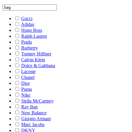
Gucci
Adidas
Hugo Boss
Ralph Lauren
Prada
Burberry
Tommy Hilfiger
Calvin Klein
Dolce & Gabbana
Lacoste
Chanel
Dior
Puma
Nike
Stella McCartney
Ray Ban
New Balance
Giorgio Armani
Marc Jacobs
DKNY