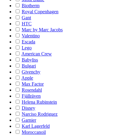
Biotherm
Royal Copenhagen
Gant
HTC
Marc by Marc Jacobs
Valentino
Escada
Lego
American Crew
Babyliss
Bulgari
Givenchy
Apple
Max Factor
Rosendahl
Fjällräven
Helena Rubinstein
Disney
Narciso Rodriguez
Garnier
Karl Lagerfeld
Moroccanoil