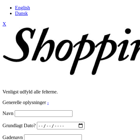
English
Dansk
X
Venligst udfyld alle felterne.
Generelle oplysninger
-
Navn
Grundlagt Dato?
Gadenavn