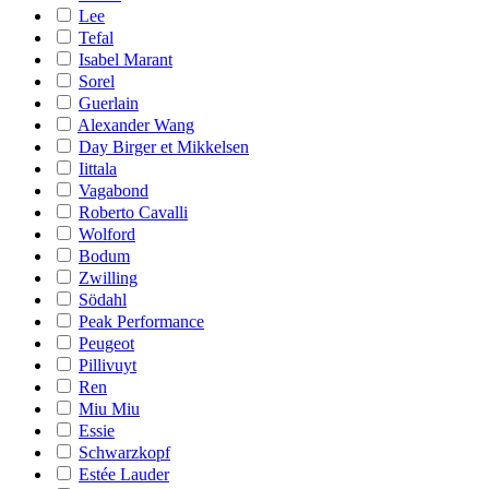
Lee
Tefal
Isabel Marant
Sorel
Guerlain
Alexander Wang
Day Birger et Mikkelsen
Iittala
Vagabond
Roberto Cavalli
Wolford
Bodum
Zwilling
Södahl
Peak Performance
Peugeot
Pillivuyt
Ren
Miu Miu
Essie
Schwarzkopf
Estée Lauder