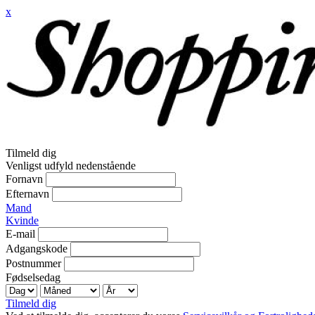
x
Tilmeld dig
Venligst udfyld nedenstående
Fornavn
Efternavn
Mand
Kvinde
E-mail
Adgangskode
Postnummer
Fødselsedag
Tilmeld dig