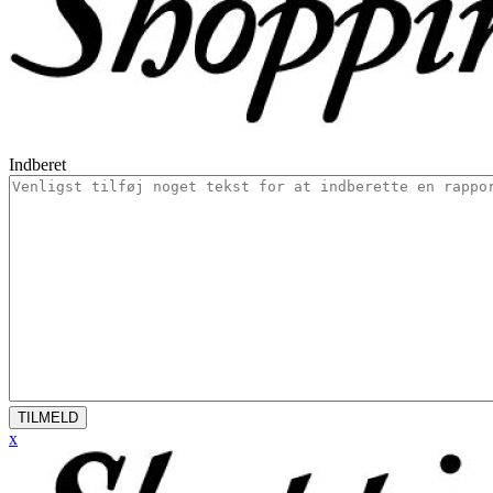
Indberet
TILMELD
x