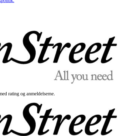
politik.
med rating og anmeldelserne.