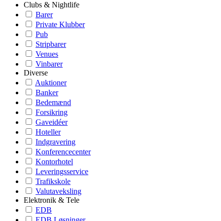
Clubs & Nightlife
Barer
Private Klubber
Pub
Stripbarer
Venues
Vinbarer
Diverse
Auktioner
Banker
Bedemænd
Forsikring
Gaveidéer
Hoteller
Indgravering
Konferencecenter
Kontorhotel
Leveringsservice
Trafikskole
Valutaveksling
Elektronik & Tele
EDB
EDB Løsninger