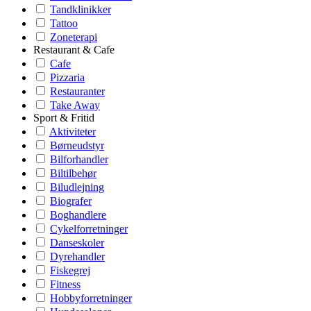
Tandklinikker
Tattoo
Zoneterapi
Restaurant & Cafe
Cafe
Pizzaria
Restauranter
Take Away
Sport & Fritid
Aktiviteter
Børneudstyr
Bilforhandler
Biltilbehør
Biludlejning
Biografer
Boghandlere
Cykelforretninger
Danseskoler
Dyrehandler
Fiskegrej
Fitness
Hobbyforretninger