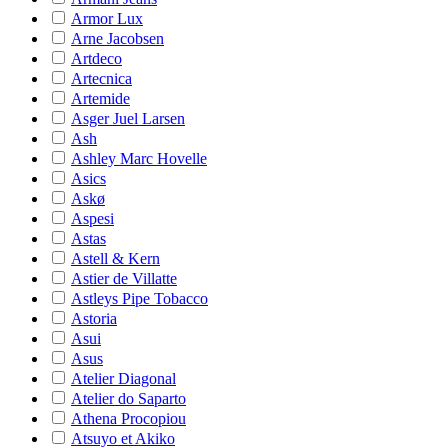
Armor Lux
Arne Jacobsen
Artdeco
Artecnica
Artemide
Asger Juel Larsen
Ash
Ashley Marc Hovelle
Asics
Askø
Aspesi
Astas
Astell & Kern
Astier de Villatte
Astleys Pipe Tobacco
Astoria
Asui
Asus
Atelier Diagonal
Atelier do Saparto
Athena Procopiou
Atsuyo et Akiko