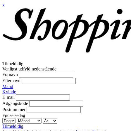
x
Tilmeld dig
Venligst udfyld nedenstående
Fornavn
Efternavn
Mand
Kvinde
E-mail
Adgangskode
Postnummer
Fødselsedag
Tilmeld dig