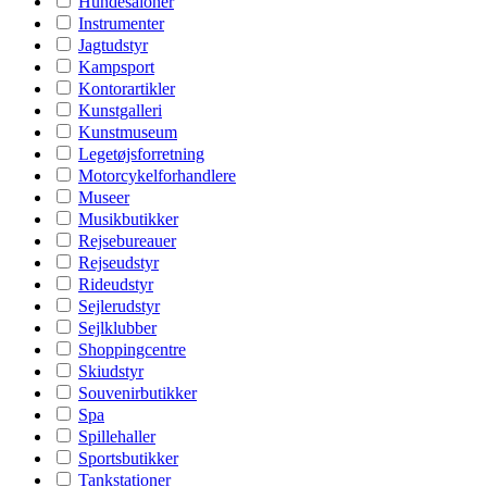
Hundesaloner
Instrumenter
Jagtudstyr
Kampsport
Kontorartikler
Kunstgalleri
Kunstmuseum
Legetøjsforretning
Motorcykelforhandlere
Museer
Musikbutikker
Rejsebureauer
Rejseudstyr
Rideudstyr
Sejlerudstyr
Sejlklubber
Shoppingcentre
Skiudstyr
Souvenirbutikker
Spa
Spillehaller
Sportsbutikker
Tankstationer