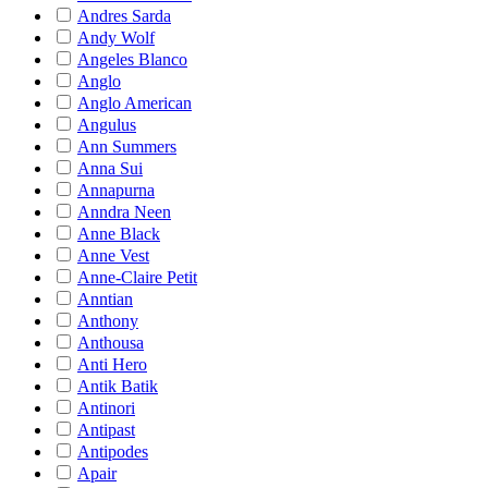
Andres Sarda
Andy Wolf
Angeles Blanco
Anglo
Anglo American
Angulus
Ann Summers
Anna Sui
Annapurna
Anndra Neen
Anne Black
Anne Vest
Anne-Claire Petit
Anntian
Anthony
Anthousa
Anti Hero
Antik Batik
Antinori
Antipast
Antipodes
Apair