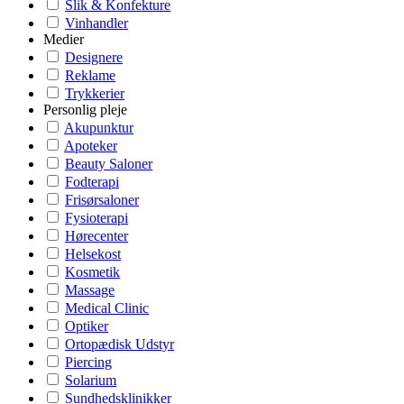
Slik & Konfekture
Vinhandler
Medier
Designere
Reklame
Trykkerier
Personlig pleje
Akupunktur
Apoteker
Beauty Saloner
Fodterapi
Frisørsaloner
Fysioterapi
Hørecenter
Helsekost
Kosmetik
Massage
Medical Clinic
Optiker
Ortopædisk Udstyr
Piercing
Solarium
Sundhedsklinikker