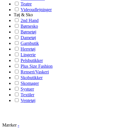
Teatre
Videoudlejninger
Tøj & Sko
2nd Hand
Børnesko
Børnetøj
Dametøj
Garnbutik
Herretøj
Lingerie
Pelsbutikker
Plus Size Fashion
Renseri/Vaskeri
Skobutikker
Skomager
Systuer
Textiler
Ventetøj
Mærker
-