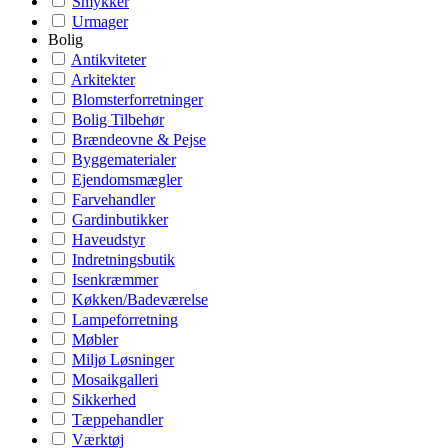
Smykker
Urmager
Bolig
Antikviteter
Arkitekter
Blomsterforretninger
Bolig Tilbehør
Brændeovne & Pejse
Byggematerialer
Ejendomsmægler
Farvehandler
Gardinbutikker
Haveudstyr
Indretningsbutik
Isenkræmmer
Køkken/Badeværelse
Lampeforretning
Møbler
Miljø Løsninger
Mosaikgalleri
Sikkerhed
Tæppehandler
Værktøj