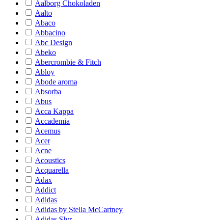
Aalborg Chokoladen
Aalto
Abaco
Abbacino
Abc Design
Abeko
Abercrombie & Fitch
Abloy
Abode aroma
Absorba
Abus
Acca Kappa
Accademia
Acemus
Acer
Acne
Acoustics
Acquarella
Adax
Addict
Adidas
Adidas by Stella McCartney
Adidas Slvr