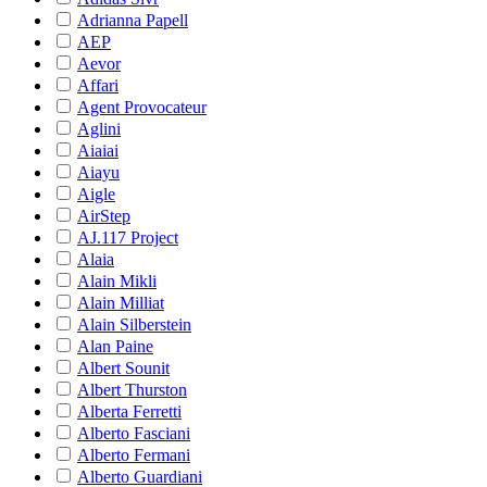
Adrianna Papell
AEP
Aevor
Affari
Agent Provocateur
Aglini
Aiaiai
Aiayu
Aigle
AirStep
AJ.117 Project
Alaia
Alain Mikli
Alain Milliat
Alain Silberstein
Alan Paine
Albert Sounit
Albert Thurston
Alberta Ferretti
Alberto Fasciani
Alberto Fermani
Alberto Guardiani