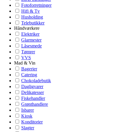
Fotoforretninger
Hifi & Tv
Husholding
Telebutikker
Håndværkere
Elektriker
Glarmester
Låsesmede
Tømrer
VVS
Mad & Vin
Bagerier
Catering
Chokoladebutik
Dagligvarer
Delikatesser
Fiskehandler
Grønthandlere
Isbarer
Kiosk
Konditorier
Slagter