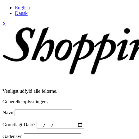
English
Dansk
X
Venligst udfyld alle felterne.
Generelle oplysninger
-
Navn
Grundlagt Dato?
Gadenavn