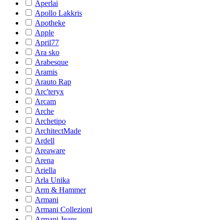
Aperlai
Apollo Lakkris
Apotheke
Apple
April77
Ara sko
Arabesque
Aramis
Arauto Rap
Arc'teryx
Arcam
Arche
Archetipo
ArchitectMade
Ardell
Areaware
Arena
Ariella
Arla Unika
Arm & Hammer
Armani
Armani Collezioni
Armani Jeans