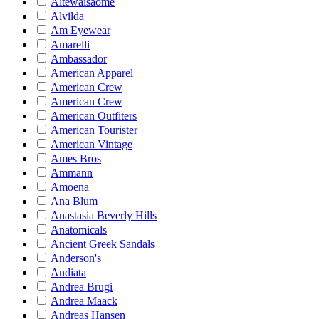
Altewaisaome
Alvilda
Am Eyewear
Amarelli
Ambassador
American Apparel
American Crew
American Crew
American Outfiters
American Tourister
American Vintage
Ames Bros
Ammann
Amoena
Ana Blum
Anastasia Beverly Hills
Anatomicals
Ancient Greek Sandals
Anderson's
Andiata
Andrea Brugi
Andrea Maack
Andreas Hansen