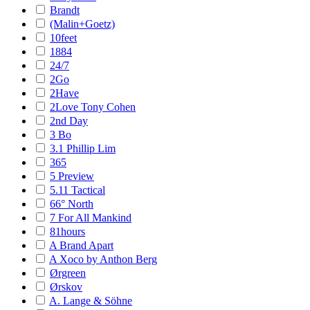
Brandt
(Malin+Goetz)
10feet
1884
24/7
2Go
2Have
2Love Tony Cohen
2nd Day
3 Bo
3.1 Phillip Lim
365
5 Preview
5.11 Tactical
66° North
7 For All Mankind
81hours
A Brand Apart
A Xoco by Anthon Berg
Ørgreen
Ørskov
A. Lange & Söhne