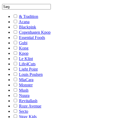
& Tradition
Acana
Blackpink
Copenhagen Kpop
Essential Foods
Gubi
Kong
Kpop
Le Klint
Life4Cuts
Light Point
Louis Poulsen
MiaCara
Monster
Mush
Nuura
Revitallash
Roze Avenue
Secto
Stray Kids