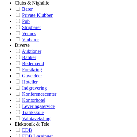
Clubs & Nightlife
Barer
Private Klubber
Pub
Stripbarer
Venues
Vinbarer
Diverse
Auktioner
Banker
Bedemænd
Forsikring
Gaveidéer
Hoteller
Indgravering
Konferencecenter
Kontorhotel
Leveringsservice
Trafikskole
Valutaveksling
Elektronik & Tele
EDB
EDB Løsninger