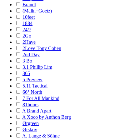
Brandt
(Malin+Goetz)
10feet
1884
24/7
2Go
2Have
2Love Tony Cohen
2nd Day
3 Bo
3.1 Phillip Lim
365
5 Preview
5.11 Tactical
66° North
7 For All Mankind
81hours
A Brand Apart
A Xoco by Anthon Berg
Ørgreen
Ørskov
A. Lange & Söhne