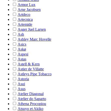
Armor Lux
Arne Jacobsen
Artdeco
Artecnica
Artemide
Asger Juel Larsen
Ash
Ashley Marc Hovelle
Asics
Askø
Aspesi
Astas
Astell & Kern
Astier de Villatte
Astleys Pipe Tobacco
Astoria
Asui
Asus
Atelier Diagonal
Atelier do Saparto
Athena Procopiou
Atsuyo et Akiko