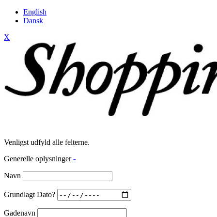
English
Dansk
X
Venligst udfyld alle felterne.
Generelle oplysninger
-
Navn
Grundlagt Dato?
Gadenavn