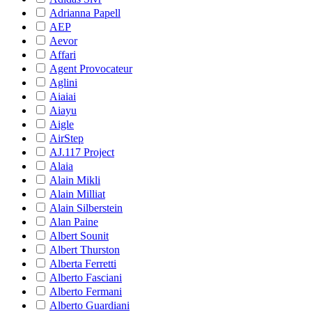
Adrianna Papell
AEP
Aevor
Affari
Agent Provocateur
Aglini
Aiaiai
Aiayu
Aigle
AirStep
AJ.117 Project
Alaia
Alain Mikli
Alain Milliat
Alain Silberstein
Alan Paine
Albert Sounit
Albert Thurston
Alberta Ferretti
Alberto Fasciani
Alberto Fermani
Alberto Guardiani