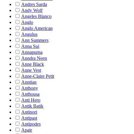
Andres Sarda
Andy Wolf
Angeles Blanco
Anglo
Anglo American
Angulus
Ann Summers
Anna Sui
Annapurna
Anndra Neen
Anne Black
Anne Vest
Anne-Claire Petit
Anntian
Anthony
Anthousa
Anti Hero
Antik Batik
Antinori
Antipast
Antipodes
Apair