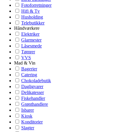
Fotoforretninger
Hifi & Tv
Husholding
Telebutikker
Håndværkere
Elektriker
Glarmester
Låsesmede
Tømrer
VVS
Mad & Vin
Bagerier
Catering
Chokoladebutik
Dagligvarer
Delikatesser
Fiskehandler
Grønthandlere
Isbarer
Kiosk
Konditorier
Slagter