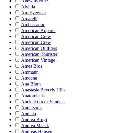
Altewaisaome
Alvilda
Am Eyewear
Amarelli
Ambassador
American Apparel
American Crew
American Crew
American Outfiters
American Tourister
American Vintage
Ames Bros
Ammann
Amoena
Ana Blum
Anastasia Beverly Hills
Anatomicals
Ancient Greek Sandals
Anderson's
Andiata
Andrea Brugi
Andrea Maack
Andreas Hansen