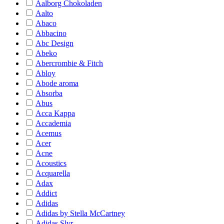
Aalborg Chokoladen
Aalto
Abaco
Abbacino
Abc Design
Abeko
Abercrombie & Fitch
Abloy
Abode aroma
Absorba
Abus
Acca Kappa
Accademia
Acemus
Acer
Acne
Acoustics
Acquarella
Adax
Addict
Adidas
Adidas by Stella McCartney
Adidas Slvr