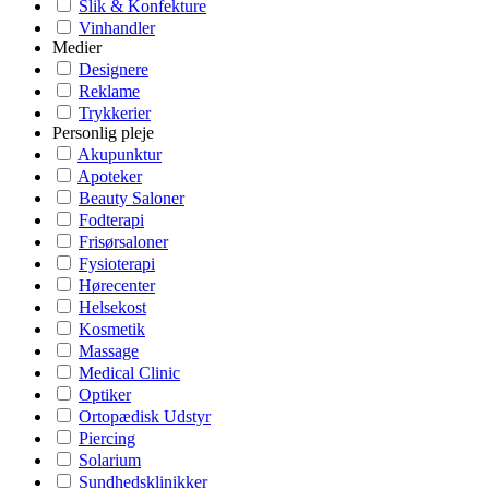
Slik & Konfekture
Vinhandler
Medier
Designere
Reklame
Trykkerier
Personlig pleje
Akupunktur
Apoteker
Beauty Saloner
Fodterapi
Frisørsaloner
Fysioterapi
Hørecenter
Helsekost
Kosmetik
Massage
Medical Clinic
Optiker
Ortopædisk Udstyr
Piercing
Solarium
Sundhedsklinikker