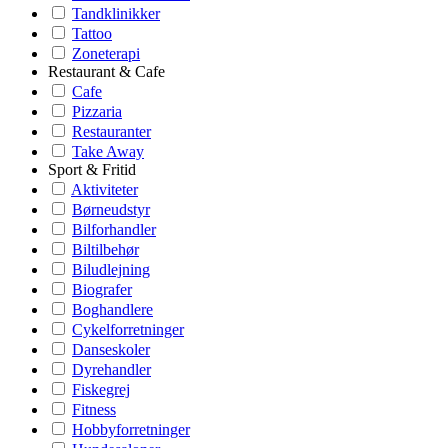
Tandklinikker
Tattoo
Zoneterapi
Restaurant & Cafe
Cafe
Pizzaria
Restauranter
Take Away
Sport & Fritid
Aktiviteter
Børneudstyr
Bilforhandler
Biltilbehør
Biludlejning
Biografer
Boghandlere
Cykelforretninger
Danseskoler
Dyrehandler
Fiskegrej
Fitness
Hobbyforretninger