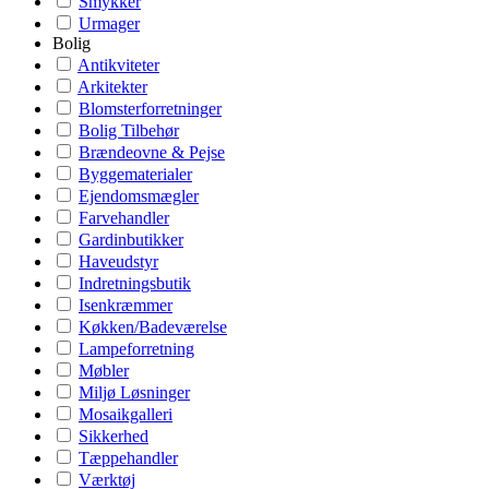
Smykker
Urmager
Bolig
Antikviteter
Arkitekter
Blomsterforretninger
Bolig Tilbehør
Brændeovne & Pejse
Byggematerialer
Ejendomsmægler
Farvehandler
Gardinbutikker
Haveudstyr
Indretningsbutik
Isenkræmmer
Køkken/Badeværelse
Lampeforretning
Møbler
Miljø Løsninger
Mosaikgalleri
Sikkerhed
Tæppehandler
Værktøj