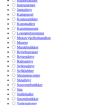
Hundesaloner
Instrumenter
Jagtudstyr
Kampsport
Kontorartikler
Kunstgalleri
Kunstmuseum
Legetøjsforretning
Motorcykelforhandlere
Museer
Musikbutikker
Rejsebureauer
Rejseudstyr
Rideudstyr
Sejlerudstyr
Sejlklubber
Shoppingcentre
Skiudstyr
Souvenirbutikker
Spa
Spillehaller
Sportsbutikker
Tankstationer