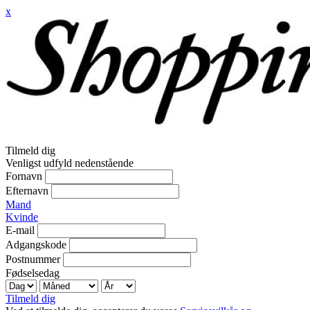
x
Tilmeld dig
Venligst udfyld nedenstående
Fornavn
Efternavn
Mand
Kvinde
E-mail
Adgangskode
Postnummer
Fødselsedag
Tilmeld dig