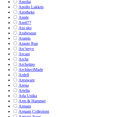
Aperlai
Apollo Lakkris
Apotheke
Apple
April77
Ara sko
Arabesque
Aramis
Arauto Rap
Arc'teryx
Arcam
Arche
Archetipo
ArchitectMade
Ardell
Areaware
Arena
Ariella
Arla Unika
Arm & Hammer
Armani
Armani Collezioni
Armani Jeans