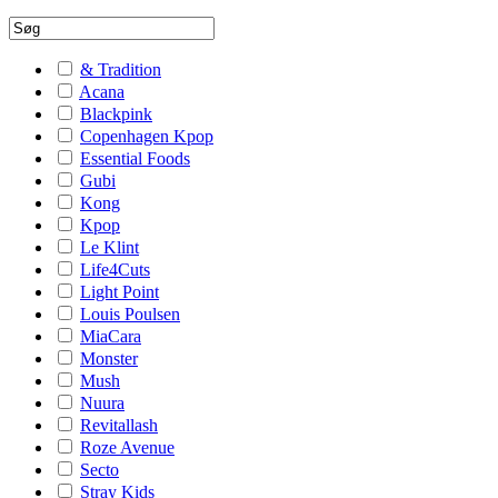
& Tradition
Acana
Blackpink
Copenhagen Kpop
Essential Foods
Gubi
Kong
Kpop
Le Klint
Life4Cuts
Light Point
Louis Poulsen
MiaCara
Monster
Mush
Nuura
Revitallash
Roze Avenue
Secto
Stray Kids