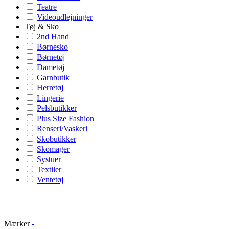
Teatre
Videoudlejninger
Tøj & Sko
2nd Hand
Børnesko
Børnetøj
Dametøj
Garnbutik
Herretøj
Lingerie
Pelsbutikker
Plus Size Fashion
Renseri/Vaskeri
Skobutikker
Skomager
Systuer
Textiler
Ventetøj
Mærker
-